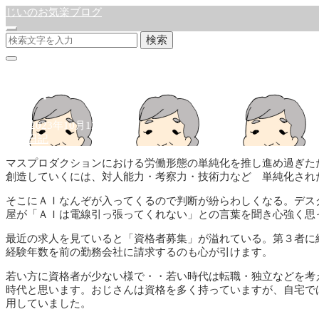
じいのお気楽ブログ
検索
資格
公開:2023年10月12日
徒然日記
マスプロダクションにおける労働形態の単純化を推し進め過ぎた
創造していくには、対人能力・考察力・技術力など 単純化され
そこにＡＩなんぞが入ってくるので判断が紛らわしくなる。デス
屋が「ＡＩは電線引っ張ってくれない」との言葉を聞き心強く思
最近の求人を見ていると「資格者募集」が溢れている。第３者
経験年数を前の勤務会社に請求するのも心が引けます。
若い方に資格者が少ない様で・・若い時代は転職・独立などを考
時代と思います。おじさんは資格を多く持っていますが、自宅で
用していました。