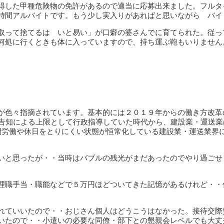
得した甲種危険物の免許があるので適当に応募出来ました。フルタ
時間アルバイトです。もう少し実入りがあればと思いながら バイ
取って捨てるは いと易い」が口癖の婆さんでに育てられた。従っ
何処に行くときも体に入っていますので、持ち運ぶ鞄もいりません
が色々指摘されています。基本的には２０１９年からの働き方改革
臣告知による上限として行政指導していた時代から、建設業・運送業
間労働や休日をとりにくい状態が恒常化している建設業・運送業界
いと思ったが・・当時はバブルの残光がまだあったのでやり過ごせ
理職手当・職能などで５万円ほどついてきた記憶があるけれど・・
れていいたので・・おじさん個人はどうこうはなかった。接待交際
いたので・・小遣いの必要な同僚・部下との懇親会レベルでも大丈