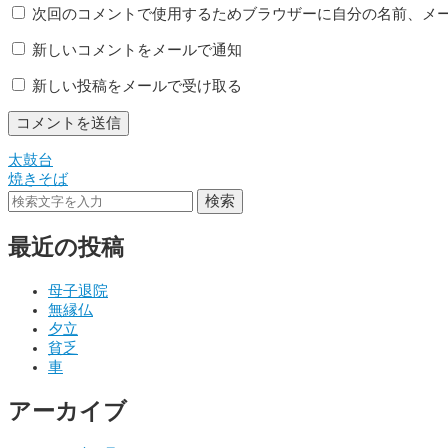
次回のコメントで使用するためブラウザーに自分の名前、メ
新しいコメントをメールで通知
新しい投稿をメールで受け取る
太鼓台
投
焼きそば
稿
検索
ナ
最近の投稿
ビ
ゲ
母子退院
無縁仏
ー
夕立
シ
貧乏
車
ョ
アーカイブ
ン