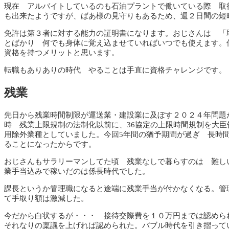
現在 アルバイトしているのも石油プラントで働いている際 取
も出来たようですが、ばあ様の見守りもあるため、週２日間の短
免許は第３者に対する能力の証明書になります。おじさんは 「
とばかり 何でも身体に覚え込ませていればいつでも使えます。
資格を持つメリットと思います。
転職もありありの時代 やることは手直に資格チャレンジです。
残業
先日から残業時間制限が運送業・建設業に及ぼす２０２４年問題
時 残業上限規制の法制化以前に、36協定の上限時間規制を大
用除外業種としていました。今回5年間の猶予期間が過ぎ 長時
ることになったからです。
おじさんもサラリーマンしてた頃 残業なしで暮らすのは 難し
業手当込みで稼いだのは係長時代でした。
課長というか管理職になると途端に残業手当が付かなくなる。管
て手取り額は激減した。
今だから白状するが・・・ 接待交際費を１０万円までは認めら
それなりの稟議を上げれば認められた。バブル時代を引き摺って