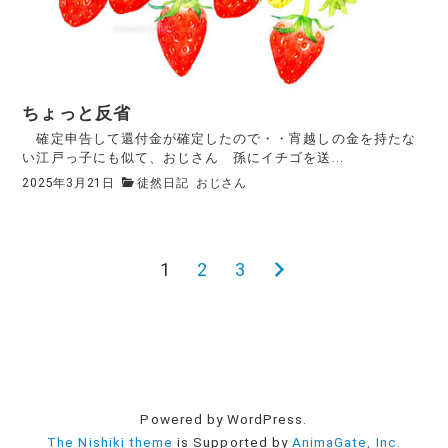
ちょっと反省
確定申告して還付金が確定したので・・宵越しの金を持たな
い江戸っ子にも似て、おじさん 孫にイチゴを送...
2025年3月21日
徒然日記
おじさん
1
2
3
次
投
の
稿
ペ
ー
の
ジ
ペ
Powered by WordPress.
The Nishiki theme
is Supported by
AnimaGate, Inc.