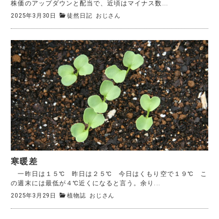
株価のアップダウンと配当で、近頃はマイナス数...
2025年3月30日
徒然日記
おじさん
寒暖差
一昨日は１５℃ 昨日は２５℃ 今日はくもり空で１９℃ こ
の週末には最低が４℃近くになると言う。余り...
2025年3月29日
植物誌
おじさん