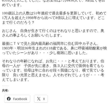
6510人とのことでした。なお女性は7万6450人で、9割近くを占
めています。
100歳以上の人数は51年連続で過去最多を更新していて、初めて
1万人を超えた1998年から比べて8倍以上に増えています。どこ
まで行くのだろう？
おじさん 自身が生きて行くのはそれなりと思いますので、奥
さんの事よろしくお願いいたします。
最後にＴＶで見た国内最高齢の福岡市に住む田中カ子さん、
1903年・明治36年生まれの118歳である。鼻に呼吸補助酸素が映
っていたシーンがあり・・・少し複雑に思いました。
それなりの年齢になれば、お先に・・・と考えております。伯
母の一人が 子供が先に逝き、孫３人に交代で面倒を看てもら
っています。伯母は年に合わせ段々我儘になり、横で見ている
限り 良い光景と思えません。人それぞれでしょうが・・・考
えてしまいます。
共有:
Facebook
X