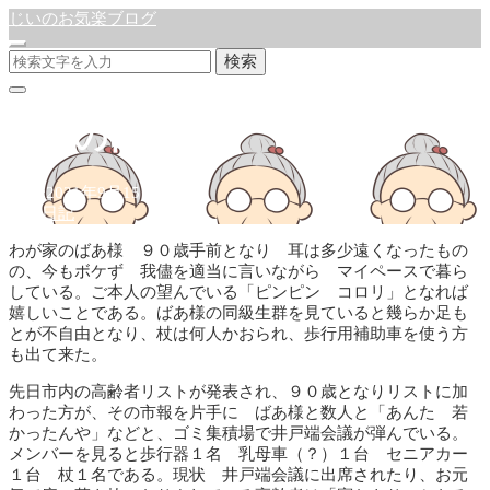
じいのお気楽ブログ
検索
敬老の日
公開:2021年9月15日
徒然日記
わが家のばあ様 ９０歳手前となり 耳は多少遠くなったもの
の、今もボケず 我儘を適当に言いながら マイペースで暮ら
している。ご本人の望んでいる「ピンピン コロリ」となれば
嬉しいことである。ばあ様の同級生群を見ていると幾らか足も
とが不自由となり、杖は何人かおられ、歩行用補助車を使う方
も出て来た。
先日市内の高齢者リストが発表され、９０歳となりリストに加
わった方が、その市報を片手に ばあ様と数人と「あんた 若
かったんや」などと、ゴミ集積場で井戸端会議が弾んでいる。
メンバーを見ると歩行器１名 乳母車（？）１台 セニアカー
１台 杖１名である。現状 井戸端会議に出席されたり、お元