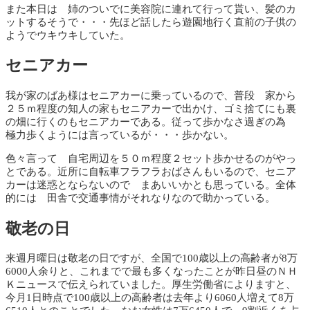
また本日は 姉のついでに美容院に連れて行って貰い、髪のカ
ットするそうで・・・先ほど話したら遊園地行く直前の子供の
ようでウキウキしていた。
セニアカー
我が家のばあ様はセニアカーに乗っているので、普段 家から
２５ｍ程度の知人の家もセニアカーで出かけ、ゴミ捨てにも裏
の畑に行くのもセニアカーである。従って歩かなさ過ぎの為
極力歩くようには言っているが・・・歩かない。
色々言って 自宅周辺を５０ｍ程度２セット歩かせるのがやっ
とである。近所に自転車フラフラおばさんもいるので、セニア
カーは迷惑とならないので まあいいかとも思っている。全体
的には 田舎で交通事情がそれなりなので助かっている。
敬老の日
来週月曜日は敬老の日ですが、全国で100歳以上の高齢者が8万
6000人余りと、これまでで最も多くなったことが昨日昼のＮＨ
Ｋニュースで伝えられていました。厚生労働省によりますと、
今月1日時点で100歳以上の高齢者は去年より6060人増えて8万