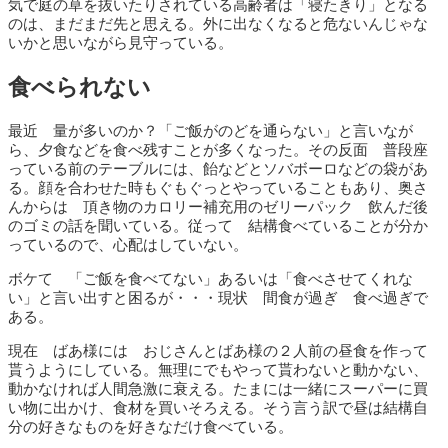
気で庭の草を抜いたりされている高齢者は「寝たきり」となる
のは、まだまだ先と思える。外に出なくなると危ないんじゃな
いかと思いながら見守っている。
食べられない
最近 量が多いのか？「ご飯がのどを通らない」と言いなが
ら、夕食などを食べ残すことが多くなった。その反面 普段座
っている前のテーブルには、飴などとソバボーロなどの袋があ
る。顔を合わせた時もぐもぐっとやっていることもあり、奥さ
んからは 頂き物のカロリー補充用のゼリーパック 飲んだ後
のゴミの話を聞いている。従って 結構食べていることが分か
っているので、心配はしていない。
ボケて 「ご飯を食べてない」あるいは「食べさせてくれな
い」と言い出すと困るが・・・現状 間食が過ぎ 食べ過ぎで
ある。
現在 ばあ様には おじさんとばあ様の２人前の昼食を作って
貰うようにしている。無理にでもやって貰わないと動かない、
動かなければ人間急激に衰える。たまには一緒にスーパーに買
い物に出かけ、食材を買いそろえる。そう言う訳で昼は結構自
分の好きなものを好きなだけ食べている。