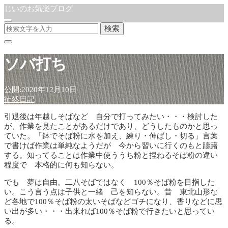
じいのお気楽ブログ
検索
ソバ打ち
公開:2020年12月10日
徒然日記
引退後は年越しそばなど 自分で打ってみたい・・・検討した
が、作業を見たことがあるだけであり、どうしたものかと思っ
ていた。「鉢でそば粉に水を加え、練り・伸ばし・切る」言葉
で書けば作業は単純なようだが 今から習いに行くのもと躊躇
する。知ってることは作業中使ううち粉と捏ねるそば粉の違い
程度で 本格的に何も知らない。
でも 夢は自由。二八そばではなく 100％そば粉を目指した
い。こう言う点は子供と一緒 己を知らない。昔 東北山形な
ど各地で100％そば粉の太いそばなどゴチになり、香りなどに思
い出が多い・・・出来れば100％そば粉で行きたいと思ってい
る。