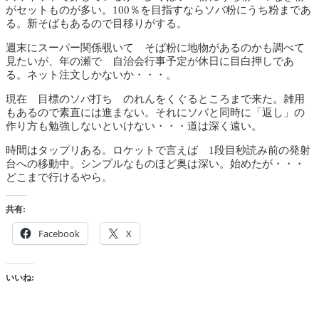
がセットものが多い。100％を目指すならソバ粉にうち粉まであ
る。新そばもあるので目移りがする。
週末にスーパー関係覗いて そば粉に地物があるのかも調べて
見たいが、年の瀬で 自治会行事予定が休日に目白押しであ
る。ネット注文しかないか・・・。
現在 目標のソバ打ち のれんをくぐるところまで来た。雑用
もあるので素直には進まない。それにソバと同時に「返し」の
作り方も勉強しないといけない・・・道は深く遠い。
時間はタップリある。ロケットで言えば 1段目秒読み前の発射
台への移動中。シンプルなものほど奥は深い。始めたが・・・
どこまで行けるやら。
共有:
Facebook
X
いいね: