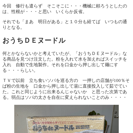
今回 修行も遣らず そこそこに・・・機械に頼ろうとしたの
は、性根が・・・と思い いくらか反省。
それでも「まあ 明日がある」と１０分も経てば いつもの通
りとなる。
おうちＤＥヌードル
何とかならないかと考えていたが、「おうちＤＥヌードル」な
る商品を見つけ注文した。粉を入れて水を加えればスイッチを
入れ 自動で生地製作。それを口金から押し出して麺にす
る・・・らしい。
ＴＶで以前 立ち食いソバを巡る方の 一押しの店舗が100％そ
ば粉の生地を 口金から押し出して湯に直接投入して茹でてい
た。これと同じように出来るんじゃないか と思った次第であ
る。弱点はソバの太さを自在に変えられないことのみ・・・・