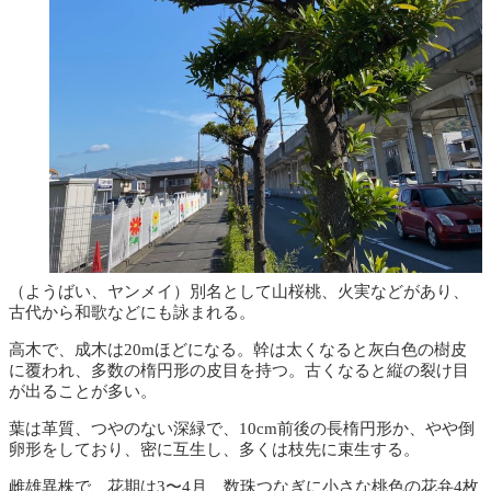
（ようばい、ヤンメイ）別名として山桜桃、火実などがあり、
古代から和歌などにも詠まれる。
高木で、成木は20mほどになる。幹は太くなると灰白色の樹皮
に覆われ、多数の楕円形の皮目を持つ。古くなると縦の裂け目
が出ることが多い。
葉は革質、つやのない深緑で、10cm前後の長楕円形か、やや倒
卵形をしており、密に互生し、多くは枝先に束生する。
雌雄異株で、花期は3〜4月、数珠つなぎに小さな桃色の花弁4枚