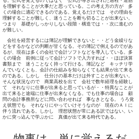
る。公式を覚えるのではなく 公式が導き出された過程・道筋
を理解することが大事だと思っている。この考え方の方が 多
くの場合に適応できるのである。覚えるだけでは その理由を
理解することが難しく、迷うことを断ち切ることが出来ない。
つまり 基礎がしっかりしない段階・構造では・・次に進むの
が難しい。
会社を経営するには簿記が理解できないと・・どう金繰りな
どをするかなどの判断が甘くなる。その簿記で例えるのでがあ
るが、現在は多くの会社で会計ソフトなどを導入している。多
くの場合 前例に従って会計ソフトで入力すれば・・ほぼ決算
書類まで 迷うことなく持って行ける。簿記など キッチリ学
んでいなくとも、会計の仕組みを知らなくても結果が出て来る
のである。しかし 仕分けの基本だけは外すことが出来ない。
そんな状況なので 商業高校を出て 会社で数年経理を経験し
て それなりに仕事が出来ると思っているが・・特異なことが
出て来ると途端に仕事が出来なくなる。でも仕事の場合は 顧
問の会計事務所などに問い合わせれば 事なきとなる。 うろ覚
え状態でも それなりにやっていけそうなのが 現在のＡＩに
伴う流れである。しかし 理想状態が常にある訳ではない。い
かに突っ込んで学ぶかに 真価が出て来る時代である。
物事は 単に覚えるだ