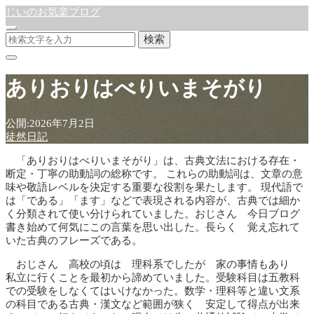
じいのお気楽ブログ
検索
ありおりはべりいまそがり
公開:2026年7月2日
徒然日記
「ありおりはべりいまそがり」は、古典文法における存在・
断定・丁寧の助動詞の総称です。 これらの助動詞は、文章の意
味や敬語レベルを決定する重要な役割を果たします。 現代語で
は「である」「ます」などで表現される内容が、古典では細か
く分類されて使い分けられていました。おじさん 今日ブログ
書き始めて何気にこの言葉を思い出した。長らく 覚え忘れて
いた古典のフレーズである。
おじさん 高校の頃は 理科系でしたが 家の事情もあり
私立に行くことを最初から諦めていました。受験科目は五教科
での受験をしなくてはいけなかった。数学・理科等と違い文系
の科目である古典・漢文など範囲が狭く 安定して得点が出来