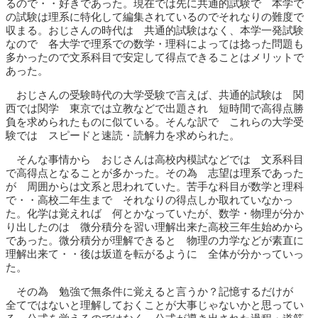
るので・・好きであった。現在では先に共通的試験で 本学で
の試験は理系に特化して編集されているのでそれなりの難度で
収まる。おじさんの時代は 共通的試験はなく、本学一発試験
なので 各大学で理系での数学・理科によっては捻った問題も
多かったので文系科目で安定して得点できることはメリットで
あった。
おじさんの受験時代の大学受験で言えば、共通的試験は 関
西では関学 東京では立教などで出題され 短時間で高得点勝
負を求められたものに似ている。そんな訳で これらの大学受
験では スピードと速読・読解力を求められた。
そんな事情から おじさんは高校内模試などでは 文系科目
で高得点となることが多かった。その為 志望は理系であった
が 周囲からは文系と思われていた。苦手な科目が数学と理科
で・・高校二年生まで それなりの得点しか取れていなかっ
た。化学は覚えれば 何とかなっていたが、数学・物理が分か
り出したのは 微分積分を習い理解出来た高校三年生始めから
であった。微分積分が理解できると 物理の力学などが素直に
理解出来て・・後は坂道を転がるように 全体が分かっていっ
た。
その為 勉強で無条件に覚えると言うか？記憶するだけが
全てではないと理解しておくことが大事じゃないかと思ってい