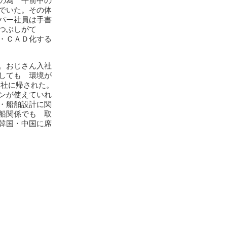
の為 午前中の
でいた。その体
パー社員は手書
つぶしがて
・ＣＡＤ化する
。おじさん入社
しても 環境が
本社に帰された。
ンが使えていれ
・船舶設計に関
船関係でも 取
韓国・中国に席