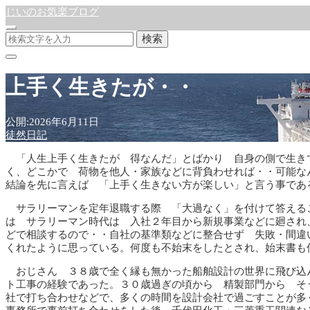
じいのお気楽ブログ
検索
上手く生きたが・・
公開:2026年6月11日
徒然日記
「人生上手く生きたが 得なんだ」とばかり 自身の側で生き
く、どこかで 荷物を他人・家族などに背負わせれば・・可能な
結論を先に言えば 「上手く生きない方が楽しい」と言う事であ
サラリーマンを定年退職する際 「大過なく」を付けて答える
は サラリーマン時代は 入社２年目から新規事業などに廻され
どで相談するので・・自社の基準類などに整合せず 失敗・間違
くれたように思っている。何度も不始末をしたとされ、始末書も
おじさん ３８歳で全く縁も無かった船舶設計の世界に飛び込
ト工事の経験であった。３０歳過ぎの頃から 精製部門から そ
社で打ち合わせなどで、多くの時間を設計会社で過ごすことが多