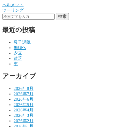
ヘルメット
投
ツーリング
稿
検索
ナ
最近の投稿
ビ
ゲ
母子退院
無縁仏
ー
夕立
シ
貧乏
車
ョ
アーカイブ
ン
2026年8月
2026年7月
2026年6月
2026年5月
2026年4月
2026年3月
2026年2月
2026年1月