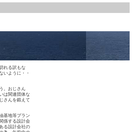
切れる訳もな
ないように・・
う。おじさん
いは関連団体な
じさんを鍛えて
油基地等プラン
関係する設計会
ある設計会社の