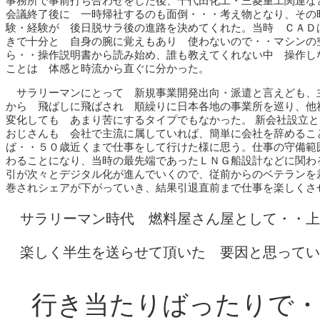
事務所で事前打ち合わせをした後、千代田化工・三菱重工関連な
会議終了後に 一時帰社するのも面倒・・・考え物となり、その
験・経験が 後日脱サラ後の進路を決めてくれた。当時 ＣＡＤ
きで十分と 自身の腕に覚えもあり 使わないので・・マシンの
ら・・操作説明書から読み始め、誰も教えてくれない中 操作し
ことは 体感と時流から直ぐに分かった。
サラリーマンにとって 新規事業開発出向・派遣と言えども、
から 飛ばしに飛ばされ 順繰りに日本各地の事業所を巡り、他
変化しても あまり苦にするタイプでもなかった。 新会社設立
おじさんも 会社で主流に属していれば、簡単に会社を辞めるこ
ば・・５０歳近くまで仕事をして行けた様に思う。仕事の守備範
わることになり、当時の最先端であったＬＮＧ船設計などに関わ
引が次々とデジタル化が進んでいくので、従前からのベテランを
巻されシェアが下がっていき、結果引退直前まで仕事を楽しくさ
サラリーマン時代 燃料屋さん屋として・・上
楽しく半生を送らせて頂いた 要因と思ってい
行き当たりばったりで・