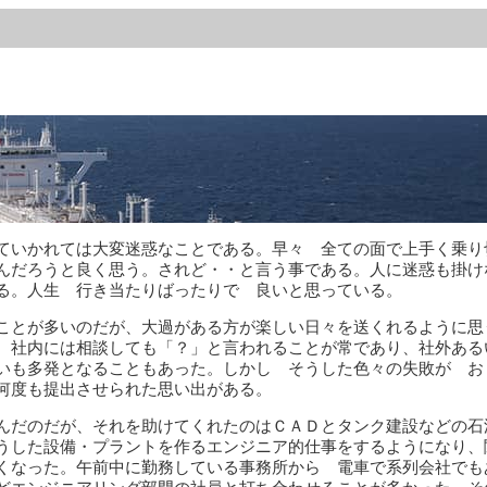
ていかれては大変迷惑なことである。早々 全ての面で上手く乗り
んだろうと良く思う。されど・・と言う事である。人に迷惑も掛け
る。人生 行き当たりばったりで 良いと思っている。
ことが多いのだが、大過がある方が楽しい日々を送くれるように思
、社内には相談しても「？」と言われることが常であり、社外ある
いも多発となることもあった。しかし そうした色々の失敗が お
何度も提出させられた思い出がある。
んだのだが、それを助けてくれたのはＣＡＤとタンク建設などの石
うした設備・プラントを作るエンジニア的仕事をするようになり、
くなった。午前中に勤務している事務所から 電車で系列会社でも