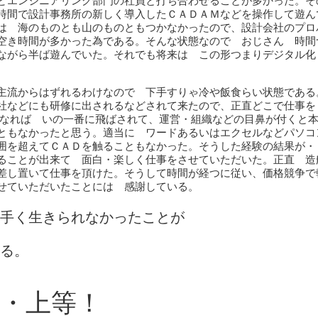
どエンジニアリング部門の社員と打ち合わせることが多かった。そ
時間で設計事務所の新しく導入したＣＡＤＡＭなどを操作して遊ん
は 海のものとも山のものともつかなかったので、設計会社のプロ
空き時間が多かった為である。そんな状態なので おじさん 時間
ながら半ば遊んでいた。それでも将来は この形つまりデジタル化
主流からはずれるわけなので 下手すりゃ冷や飯食らい状態である
社などにも研修に出されるなどされて来たので、正直どこで仕事を
となれば いの一番に飛ばされて、運営・組織などの目鼻が付くと
ともなかったと思う。適当に ワードあるいはエクセルなどパソコ
囲を超えてＣＡＤを触ることもなかった。そうした経験の結果が・
ることが出来て 面白・楽しく仕事をさせていただいた。正直 造
差し置いて仕事を頂けた。そうして時間が経つに従い、価格競争で
せていただいたことには 感謝している。
手く生きられなかったことが
る。
・上等！