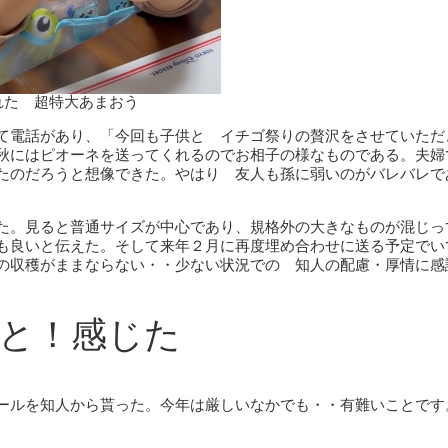
れた 超特大あまおう
て電話があり、「今回も子供と イチゴ祭りの贅沢をさせていただ
秋にはピオーネを送ってくれるのでお相子の様なものである。夫婦
たのだろうと想像できた。やはり 友人も孫に弱いのがバレバレで
た。見ると普通サイズが中心であり、規格外の大きなものが混じっ
も良いと伝えた。そして来年２月に再度埋め合わせに送る予定でい
の収穫がままならない・・少ない状況での 知人の配慮・厚情に感
と！感じた
ールを知人から貰った。今年は厳しいなかでも・・有難いことです