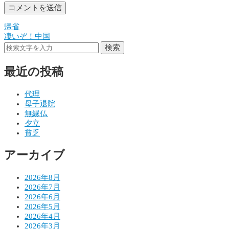
帰省
投
凄いぞ！中国
稿
検索
ナ
最近の投稿
ビ
ゲ
代理
母子退院
ー
無縁仏
シ
夕立
貧乏
ョ
アーカイブ
ン
2026年8月
2026年7月
2026年6月
2026年5月
2026年4月
2026年3月