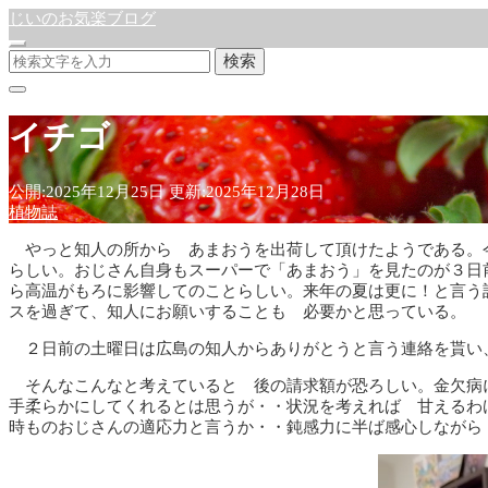
じいのお気楽ブログ
検索
イチゴ
公開:2025年12月25日
更新:2025年12月28日
植物誌
やっと知人の所から あまおうを出荷して頂けたようである。
らしい。おじさん自身もスーパーで「あまおう」を見たのが３日
ら高温がもろに影響してのことらしい。来年の夏は更に！と言う
スを過ぎて、知人にお願いすることも 必要かと思っている。
２日前の土曜日は広島の知人からありがとうと言う連絡を貰い
そんなこんなと考えていると 後の請求額が恐ろしい。金欠病
手柔らかにしてくれるとは思うが・・状況を考えれば 甘えるわ
時ものおじさんの適応力と言うか・・鈍感力に半ば感心しながら