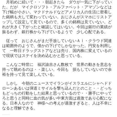
月初めに続いて・・・朝起きたら ダウが一気に下がってい
た。だが マイクロソフト・アルファベット・アマゾンなどは
下げ幅が小さい。マクドナルドなどアメリカ人の生活に密着し
た銘柄も大して変わっていない。おじさんがスマホにリストア
ップして設定して見ているので、多くの銘柄は見ていない。ど
れが大きく下がったと確認してはいない。今回は銀行の業績が
振るわず、銀行株から下げているようで 少し心配である。
従って おじさんがまだ手放していないＡＩ・クラウド関連
は範囲外のようで、僅かの下げでしかなかった。円安を利用し
て 一昨日ドラッグストアなどは売り、国内株に変えているの
で現状ではステイを決め込むかと思っている。
こんなご時世に 福沢諭吉さん数枚で 世界の動きを意志を
持って眺めるのは・・楽しい。今回も 損もしていないので余
裕を持って見て楽しんでいる。
しかし 今朝のニュースでイランがイスラエルにシャヘドド
ローンあるいは弾道ミサイルを撃ち込んだとのこと・・どっち
もどっちの行動をした結果と思っているので・・勝手にやって
ろと思うと同時に血の気が多い中東方面は過激であり心配にな
る。日本人なので 神様への考えが過激すぎると、人は不幸に
なると理解できる。