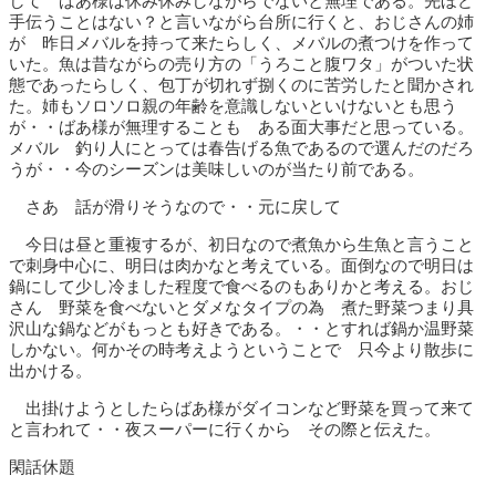
して ばあ様は休み休みしながらでないと無理である。先ほど
手伝うことはない？と言いながら台所に行くと、おじさんの姉
が 昨日メバルを持って来たらしく、メバルの煮つけを作って
いた。魚は昔ながらの売り方の「うろこと腹ワタ」がついた状
態であったらしく、包丁が切れず捌くのに苦労したと聞かされ
た。姉もソロソロ親の年齢を意識しないといけないとも思う
が・・ばあ様が無理することも ある面大事だと思っている。
メバル 釣り人にとっては春告げる魚であるので選んだのだろ
うが・・今のシーズンは美味しいのが当たり前である。
さあ 話が滑りそうなので・・元に戻して
今日は昼と重複するが、初日なので煮魚から生魚と言うこと
で刺身中心に、明日は肉かなと考えている。面倒なので明日は
鍋にして少し冷ました程度で食べるのもありかと考える。おじ
さん 野菜を食べないとダメなタイプの為 煮た野菜つまり具
沢山な鍋などがもっとも好きである。・・とすれば鍋か温野菜
しかない。何かその時考えようということで 只今より散歩に
出かける。
出掛けようとしたらばあ様がダイコンなど野菜を買って来て
と言われて・・夜スーパーに行くから その際と伝えた。
閑話休題