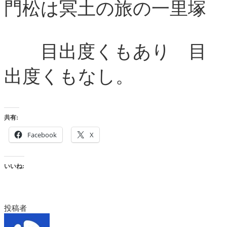
門松は冥土の旅の一里塚
目出度くもあり 目
出度くもなし。
共有:
Facebook
X
いいね:
投稿者