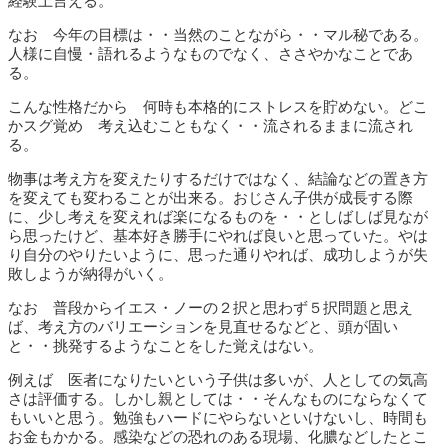
経験上言える。
なお 今年の目標は・・当然のことながら・・マル秘である。
人様に自慢・語れるようなものでなく、ささやかなことであ
る。
こんな性格だから 何時も本格的にストレスを貯めない。どこ
かスグ覚め 考え込むこともなく・・流されるままに流され
る。
物事は考え方を変えたりするだけではなく、結論などの置き方
を変えても変わることが出来る。おじさん子供が成長する際
に、少し考えを変えれば楽になるものを・・としばしば見なが
ら思ったけど、基本好き勝手にやれば良いと思っていた。やは
り自分のやりたいように、思った通りやれば、成功しようが失
敗しようが納得がいく。
なお 普段からイエス・ノーの２択と思わず５択問題と思え
ば、考え方のバリエーションを見直せるなどと、頭が固い
と・・挑発するようなことをした覚えはない。
例えば 医者になりたいという子供は多いが、人としての気高
さは評価する。しかし親としては・・そんなものにならなくて
もいいと思う。勉強もハードにやらないといけないし、時間も
お金もかかる。感染などの恐れのある現場、化膿などしたとこ