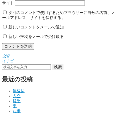
サイト
次回のコメントで使用するためブラウザーに自分の名前、メ
ールアドレス、サイトを保存する。
新しいコメントをメールで通知
新しい投稿をメールで受け取る
投資
投
イチゴ
稿
検索
ナ
最近の投稿
ビ
ゲ
無縁仏
夕立
ー
貧乏
シ
車
お米
ョ