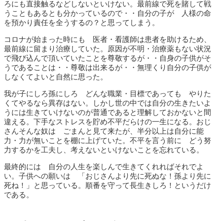
ろにも直接触るなどしないといけない。最前線で死を賭して戦
うこともあるとも分かっているので・・自分の子が 人様の命
を預かり責任を全うするの？と思ってしまう。
コロナが始まった時にも 医者・看護師は患者を助けるため、
最前線に留まり治療していた。原因が不明・治療薬もない状況
で飛び込んで頂いていたことを尊敬するが・・自身の子供がそ
うであることは・・尊敬は出来るが・・無理くり自分の子供が
しなくてよいと自然に思った。
我が子にしろ孫にしろ どんな職業・目標であっても やりた
くてやるなら異存はない。しかし世の中では自分の生きたいよ
うには生きていけないのが普通であると理解しておかないと間
違える。下手なストレスを貯め不平だらけの一生になる。おじ
さんそんな奴は ごまんと見て来たが、半分以上は自分に能
力・力が無いことを棚に上げていた。不平を言う前に どう努
力するかを工夫し、考えないといけないことを忘れている。
最終的には 自分の人生を楽しんで生きてくれればそれでよ
い。子供への願いは 「おじさんより先に死ぬな！孫より先に
死ね！」と思っている。順番を守って長生きしろ！というだけ
である。