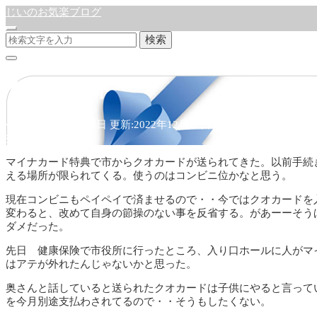
じいのお気楽ブログ
検索
クオカード
公開:2022年12月16日
更新:2022年12月17日
徒然日記
マイナカード特典で市からクオカードが送られてきた。以前手続
える場所が限られてくる。使うのはコンビニ位かなと思う。
現在コンビニもペイペイで済ませるので・・今ではクオカードを
変わると、改めて自身の節操のない事を反省する。があーーそう
ダメだった。
先日 健康保険で市役所に行ったところ、入り口ホールに人がマ
はアテが外れたんじゃないかと思った。
奥さんと話していると送られたクオカードは子供にやると言って
を今月別途支払わされてるので・・そうもしたくない。