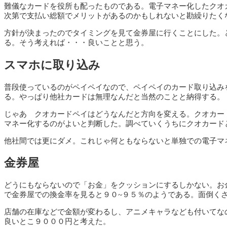
難儀なカードを役所も配ったものである。電子マネー化したクオ
次第で支払い総額でメリットがあるのかもしれないと勘繰りたく
方針が決まったのでタイミングを見て金券屋に行くことにした。
る。そう考えれば・・・良いことと思う。
スマホに取り込み
普段使っているのがペイペイなので、ペイペイのカード取り込み
る。やっぱり他社カードは無理なんだと当然のことと納得する。
じゃあ クオカードペイはどうなんだと方向を変える。クオカー
マネー化するのがよいと判断した。調べていくうちにクオカード
他社間では更にダメ。これじゃ何ともならないと単独での電子マ
金券屋
どうにもならないので「お金」をクッションにするしかない。お
で金券屋での換金率を見ると９０~９５％のようである。面倒く
店舗の在庫などで金額が変わるし、アニメキャラなども付いてな
良いとこ９０００円と考えた。