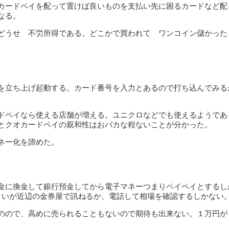
カードペイを配って置けば良いものを支払い先に困るカードなど配
なる。
どうせ 不労所得である。どこかで買われて ワンコイン儲かった
を立ち上げ起動する。カード番号を入力とあるので打ち込んでみる
ドペイなら使える店舗が増える。ユニクロなどでも使えるようであ
とクオカードペイの親和性はおバカな程ないことが分かった。
ネー化を諦めた。
金に換金して銀行預金してから電子マネーつまりペイペイとするし
さいが近辺の金券屋で訊ねるか、電話して相場を確認するしかない
のので、高めに売られることもないので期待も出来ない。１万円が