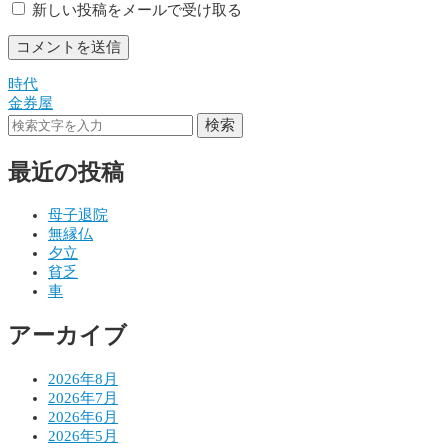
新しい投稿をメールで受け取る
時代
投
金券屋
稿
検索
ナ
最近の投稿
ビ
ゲ
母子退院
無縁仏
ー
夕立
シ
貧乏
車
ョ
アーカイブ
ン
2026年8月
2026年7月
2026年6月
2026年5月