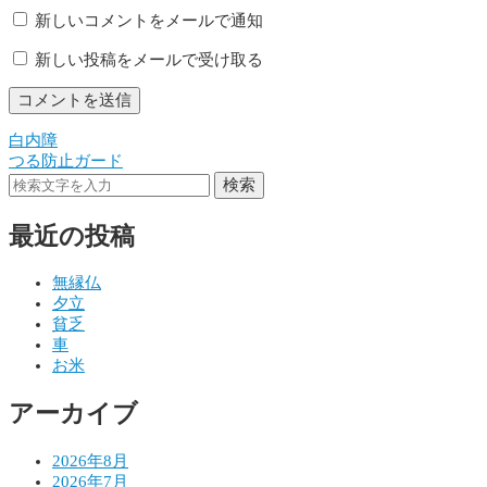
新しいコメントをメールで通知
新しい投稿をメールで受け取る
白内障
投
つる防止ガード
稿
検索
ナ
最近の投稿
ビ
ゲ
無縁仏
夕立
ー
貧乏
シ
車
お米
ョ
アーカイブ
ン
2026年8月
2026年7月