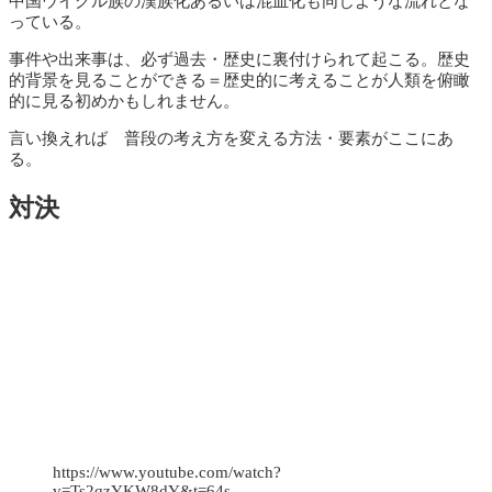
中国ウイグル族の漢族化あるいは混血化も同じような流れとな
っている。
事件や出来事は、必ず過去・歴史に裏付けられて起こる。歴史
的背景を見ることができる＝歴史的に考えることが人類を俯瞰
的に見る初めかもしれません。
言い換えれば 普段の考え方を変える方法・要素がここにあ
る。
対決
https://www.youtube.com/watch?
v=Ts2qzYKW8dY&t=64s