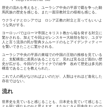
歴史の流れを考えると、ユーラシア中央の平原で覇を争った騎
馬民族の歴史を感じる。また一面宗教対立の様相も感じる。
ウクライナとロシアでは ロシア正教の対立と言ってもいいよ
うな気がする。
ヨーロッパではローマ帝国とキリスト教から端を発する対立に
驚かされる。加えて今回はゼレンスキー大統領を知り、ユダヤ
人と言う流浪の民が聖典タムルードのもとアイデンティティー
を繋いできたことに驚かされる。
ユーラシア中央の平原の東端での中国の王朝の推移を見ている
と、支配構造に差異があることなど、見れば見るほど面白い歴
史が広がる。今回のウクライナでの紛争 改めて歴史は多元的
構造であることを教えられた。
これで人の死がなければよいのだが、人類はそれほど進化した
存在ではない。
流れ
世界史を見ていると感じることも、日本史を見ていて感じるこ
とも同じ様なものかと思えます。またおじさん田舎住まいなの