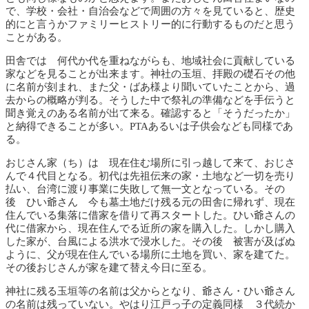
で、学校・会社・自治会などで周囲の方々を見ていると、歴史
的にと言うかファミリーヒストリー的に行動するものだと思う
ことがある。
田舎では 何代か代を重ねながらも、地域社会に貢献している
家などを見ることが出来ます。神社の玉垣、拝殿の礎石その他
に名前が刻まれ、また父・ばあ様より聞いていたことから、過
去からの概略が判る。そうした中で祭礼の準備などを手伝うと
聞き覚えのある名前が出て来る。確認すると「そうだったか」
と納得できることが多い。PTAあるいは子供会なども同様であ
る。
おじさん家（ち）は 現在住む場所に引っ越して来て、おじさ
んで４代目となる。初代は先祖伝来の家・土地など一切を売り
払い、台湾に渡り事業に失敗して無一文となっている。その
後 ひい爺さん 今も墓土地だけ残る元の田舎に帰れず、現在
住んでいる集落に借家を借りて再スタートした。ひい爺さんの
代に借家から、現在住んでる近所の家を購入した。しかし購入
した家が、台風による洪水で浸水した。その後 被害が及ばぬ
ように、父が現在住んでいる場所に土地を買い、家を建てた。
その後おじさんが家を建て替え今日に至る。
神社に残る玉垣等の名前は父からとなり、爺さん・ひい爺さん
の名前は残っていない。やはり江戸っ子の定義同様 ３代続か