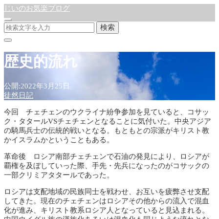
じいのお気楽ブログ
検索
歴史的流れ
公開:2022年3月25日
徒然日記
今回 チェチェンのウクライナ紛争参加を見ていると、コサッ
ク・タタールVSチェチェンとなることに気付いた。中央アジア
の騎馬兵士の伝統的戦いとなる。もともとの宗派がキリスト教
かイスラムかということもある。
革命後 ロシア南部チェチェンで石油の発見により、ロシアが
覇権を及ぼしていった際、手先・先兵になったのがコサックの
一部クリミアタタールであった。
ロシアは支配地域の民族同士を戦わせ、お互いを疲弊させ支配
してきた。現在のチェチェンはロシアその他からの流入で混血
化が進み、キリスト教系ロシア人となっていると見込まれる。