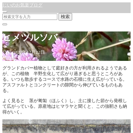
じいのお気楽ブログ
検索
ヒメツルソバ
公開:2020年12月22日
植物誌
グランドカバー植物として庭好きの方が利用されるようである
が、この植物 半野生化して広がり過ぎると思うところがあ
る。いつも散歩するコースで水路の石積に生え広がっている。
アスファルトとコンクリートの隙間から伸びているものもあ
る。
よく見ると 茎が匍匐（ほふく）し、土に接した節から発根し
て広がっている。原産地はヒマラヤと聞くと、この強靭さも納
得がいく。