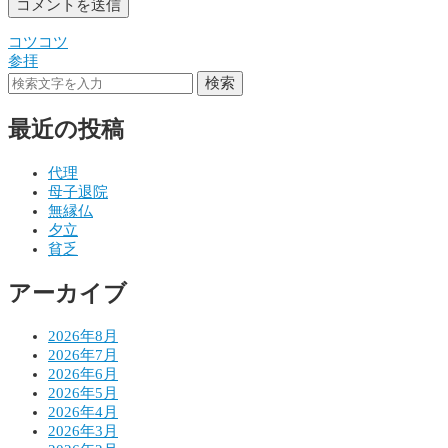
コツコツ
投
参拝
稿
検索
ナ
最近の投稿
ビ
ゲ
代理
母子退院
ー
無縁仏
シ
夕立
貧乏
ョ
アーカイブ
ン
2026年8月
2026年7月
2026年6月
2026年5月
2026年4月
2026年3月