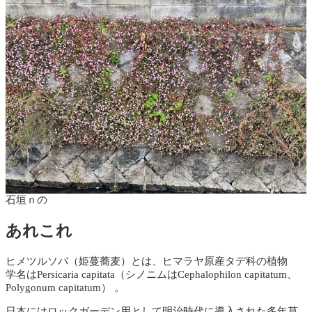
石垣ｎの
あれこれ
ヒメツルソバ（姫蔓蕎麦）とは、ヒマラヤ原産タデ科の植物
学名はPersicaria capitata（シノニムはCephalophilon capitatum、
Polygonum capitatum） 。
日本にはロックガーデン用として明治時代に導入された多年草