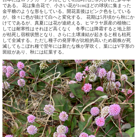
である。 花は集合花で、小さい花が1cmほどの球状に集まった
金平糖のような形をしている。開花直後はピンク色をしている
が、徐々に色が抜けて白へと変化する。 花期は5月頃から秋にか
けてであるが、真夏には花が途絶える。ヒマラヤ原産の植物に
しては耐寒性はそれほど高くなく 冬季には降霜すると地上部
が枯死し宿根状態となり、さらに土壌凍結が起きると根も枯死
して全滅する。ただし種子の発芽率が比較的高いため親株が死
滅してもこぼれ種で翌年には新たな株が芽吹く。葉にはV字形の
斑紋があり、秋には紅葉する。