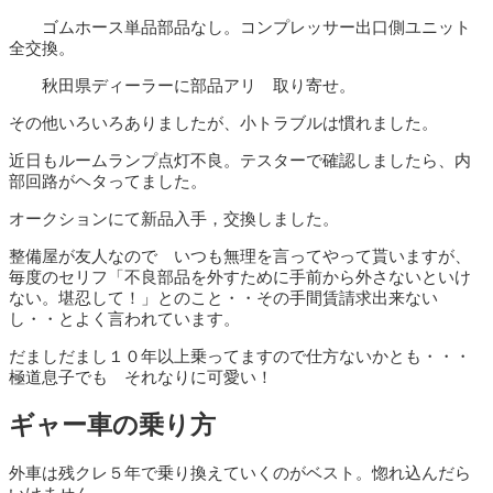
ゴムホース単品部品なし。コンプレッサー出口側ユニット
全交換。
秋田県ディーラーに部品アリ 取り寄せ。
その他いろいろありましたが、小トラブルは慣れました。
近日もルームランプ点灯不良。テスターで確認しましたら、内
部回路がヘタってました。
オークションにて新品入手，交換しました。
整備屋が友人なので いつも無理を言ってやって貰いますが、
毎度のセリフ「不良部品を外すために手前から外さないといけ
ない。堪忍して！」とのこと・・その手間賃請求出来ない
し・・とよく言われています。
だましだまし１０年以上乗ってますので仕方ないかとも・・・
極道息子でも それなりに可愛い！
ギャー車の乗り方
外車は残クレ５年で乗り換えていくのがベスト。惚れ込んだら