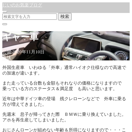
じいのお気楽ブログ
検索
ギャー車
公開:2020年11月10日
趣味
外国生産車 いわゆる「外車」通常ハイオク仕様なので高速で
の加速が違います。
また走っている台数も金額もそれなりの価格になりますので
乗っている方のステータス＆満足度 も高いと思います。
近年は中華ドイツ車の登場 残クレローンなどで 外車に乗る
方が増えてきました。
先週末 息子が帰ってきた際 ＢＭＷに乗り換えていました。
アホを再生産してしまいました。
おじさんローンが組めない年齢＆所得になりますので・・・こ