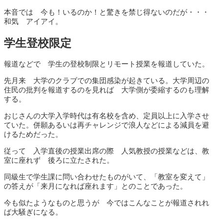
本音では 今も！いるのか！と驚きを禁じ得ないのだが・・・
和気 アイアイ。
学生登校限定
報道などで 学生の登校制限とリモート授業を報道していた。
先月来 大学のクラブでの集団感染が起きている。大学周辺の
住民の批判を報道するのを見れば 大学側が委縮するのも理解
する。
おじさんの大学入学時代は有名校を含め、定員以上に入学させ
ていた。併願あるいは再チャレンジで浪人などによる減員を避
けるためだった。
従って 入学直後の授業出席の際 人気教授の授業などは、教
室に座れず 後ろに立たされた。
同級生で学生課に問い合わせたものがいて、「教室を変えて」
の答えが「来月になれば座れます」とのことであった。
今も似たようなものと思うが 今ではこんなことが報道されれ
ば大騒ぎになる。