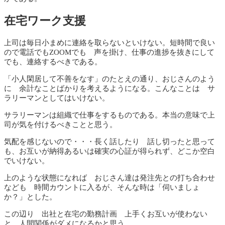
在宅ワーク支援
上司は毎日小まめに連絡を取らないといけない。短時間で良い
ので電話でもZOOMでも 声を掛け、仕事の進捗を抜きにして
でも、連絡するべきである。
「小人閑居して不善をなす」のたとえの通り、おじさんのよう
に 余計なことばかりを考えるようになる。こんなことは サ
ラリーマンとしてはいけない。
サラリーマンは組織で仕事をするものである。本当の意味で上
司が気を付けるべきことと思う。
気配を感じないので・・・長く話したり 話し切ったと思って
も、お互いが納得あるいは確実の心証が得られず、どこか空白
でいけない。
上のような状態になれば おじさん達は発注先との打ち合わせ
なども 時間カウントに入るが、そんな時は「伺いましょ
か？」とした。
この辺り 出社と在宅の勤務計画 上手くお互いが使わない
と 人間関係がダメになるかと思う。