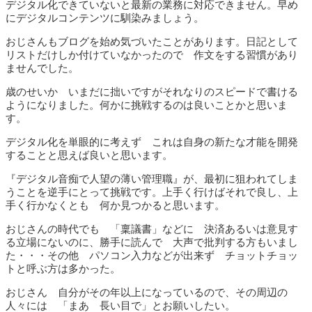
デジタル化できていないと最新の業務に対応できません。早め
にデジタルコンテンツに馴染みましょう。
おじさんもブログを始め気づいたことがあります。日記として
リストだけしか付けていなかったので 作文をする習慣があり
ませんでした。
歳のせいか いまだに拙いですがそれなりのスピードで書ける
ようになりました。何かに挑戦するのは良いことかと思いま
す。
デジタル化を単眼的に考えず これは自身の新たな才能を開発
することと思えば良いと思います。
『デジタル音痴で人望の薄い管理職』が、最初に狙われてしま
うことを逆手にとって挑戦です。上手く行けばそれで良し、上
手く行かなくとも 何か見つかると思います。
おじさんの時代でも 「稟議書」などに 決済あるいは意見す
る立場にないのに、勝手に読んで 大声で批判する方もいまし
た・・・その他 パソコン入力などが出来ず チョットチョッ
トと呼ぶ方は多かった。
おじさん 自分がその年以上になっているので、その周辺の
人々には 「まあ 長い目で」とお願いしたい。