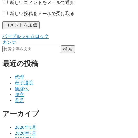
新しいコメントをメールで通知
新しい投稿をメールで受け取る
パープルシャムロック
投
カンナ
稿
検索
ナ
最近の投稿
ビ
ゲ
代理
母子退院
ー
無縁仏
シ
夕立
貧乏
ョ
アーカイブ
ン
2026年8月
2026年7月