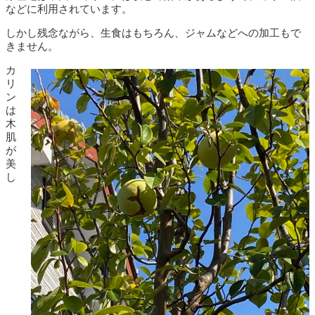
などに利用されています。
しかし残念ながら、生食はもちろん、ジャムなどへの加工もで
きません。
カ
リ
ン
は
木
肌
が
美
し