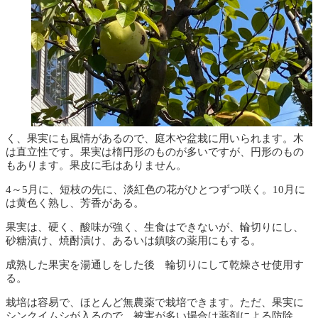
く、果実にも風情があるので、庭木や盆栽に用いられます。木
は直立性です。果実は楕円形のものが多いですが、円形のもの
もあります。果皮に毛はありません。
4～5月に、短枝の先に、淡紅色の花がひとつずつ咲く。10月に
は黄色く熟し、芳香がある。
果実は、硬く、酸味が強く、生食はできないが、輪切りにし、
砂糖漬け、焼酎漬け、あるいは鎮咳の薬用にもする。
成熟した果実を湯通しをした後 輪切りにして乾燥させ使用す
る。
栽培は容易で、ほとんど無農薬で栽培できます。ただ、果実に
シンクイムシが入るので、被害が多い場合は薬剤による防除