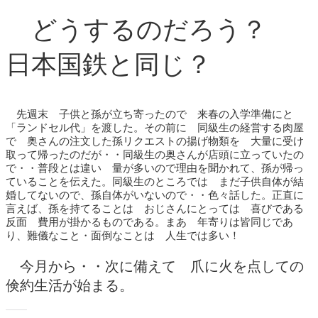
どうするのだろう？
日本国鉄と同じ？
先週末 子供と孫が立ち寄ったので 来春の入学準備にと
「ランドセル代」を渡した。その前に 同級生の経営する肉屋
で 奥さんの注文した孫リクエストの揚げ物類を 大量に受け
取って帰ったのだが・・同級生の奥さんが店頭に立っていたの
で・・普段とは違い 量が多いので理由を聞かれて、孫が帰っ
ていることを伝えた。同級生のところでは まだ子供自体が結
婚してないので、孫自体がいないので・・色々話した。正直に
言えば、孫を持てることは おじさんにとっては 喜びである
反面 費用が掛かるものである。まあ 年寄りは皆同じであ
り、難儀なこと・面倒なことは 人生では多い！
今月から・・次に備えて 爪に火を点しての
倹約生活が始まる。