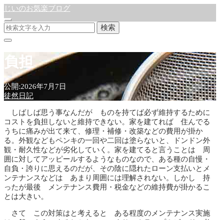
じいのお気楽ブログ
検索
負担
公開:2026年7月7日
徒然日記
しばしば思う事なんだが ものを持てば必ず維持するために
コストを負担しないと維持できない。家を建てれば 住んでる
うちに痛みが出て来て、修理・補修・改築などの費用が掛か
る。外観などもペンキの一回や二回は塗らないと、ドンドン外
観・耐久性などが劣化していく。家を建てると言うことは 周
囲に対してアッピールするようなものなので、ある種の自慢・
自負・誇りに思えるのだが、その陰に隠れたローン支払いとメ
ンテナンスなどは あまり周囲には理解されない。しかし 持
ったが最後 メンテナンス費用・税金などの維持費が掛かるこ
とは大きい。
さて この対策はと考えると ある程度のメンテナンス実施