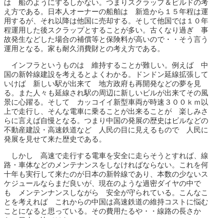
は 船のようにするしかない。つまりスクラップ＆ビルドの考
え方である。日本人オーナーの船舶は 新造から１５年程は運
用するが、それ以降は他国に売却する。そして他国では１０年
程運用した後スクラップとすることが多い。古くなり過ぎ 事
故発生などした場合の補償等と保険料が高いので・・そう言う
運用となる。家も耐久消費財との考え方である。
インフラというものは 維持することが難しい。例えば 中
国の新幹線建設を考えるとよくわかる。ドンドン延線拡張して
いけば 新しい駅が出来て 地方政府も再開発などの夢を見
る。また人々も延線され駅の周辺に新しいビルが出来てその風
景に心躍る。そして カッコイイ新型車両が時速３００ｋｍ以
上で走行し、そんな電車に乗ることが出来ることが 楽しみさ
らに言えば自慢となる。つまり中国の発展の歴史はビルなどの
不動産建設・高速鉄道など 人民の目に見えるもので 人民に
発展を見せて来た歴史である。
しかし 高速で走行する電車を安全に走らそうとすれば、線
路・車体などのメンテナンスをしなければならない。これを何
十年も実行して来たのが日本の新幹線であり、本数の少ないス
ケジュールならまだ良いが、現在のような過密ダイヤの中で
も メンテンナンスしながら 安全が守られている。こんなこ
とを考えれば これからの中国は高速鉄道の維持コストに悩む
ことになると思っている。その費用たるや・・線路の長さか