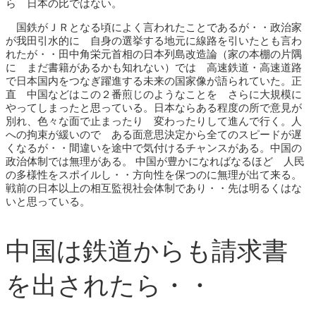
ら 日本の比ではない。
国鉄がＪＲとなる頃によく言われたことであるが・・政治家
が我田引水的に 自身の選挙する地元に線路を引いたとも言わ
れたが・・田中角栄元首相の日本列島改造論（家の本棚の片隅
に まだ書籍があるかも知れない）では 高速鉄道・高速道路
で日本国内をつなぎ躍進する未来の国家像が語られていた。正
直 中国などはこの２番煎じのようなことを さらに大規模に
やってしまったと思っている。日本ならある程度の所で意見が
別れ、色々な面で止まったり 変わったりして進んで行く。人
への拘束が緩いので ある面意思決定から全てのスピードが遅
くなるが・・間違いを途中で気付けるチャンスがある。中国の
政治体制では無理がある。 中国が豊かになればなるほど 人民
の多様性をスポイルし・・方向性を保つのに無理が出て来る。
戦前の日本以上の相互監視社会体制であり・・先は明るくはな
いと思っている。
中国は鉄道からも請求書
を出されたら・・