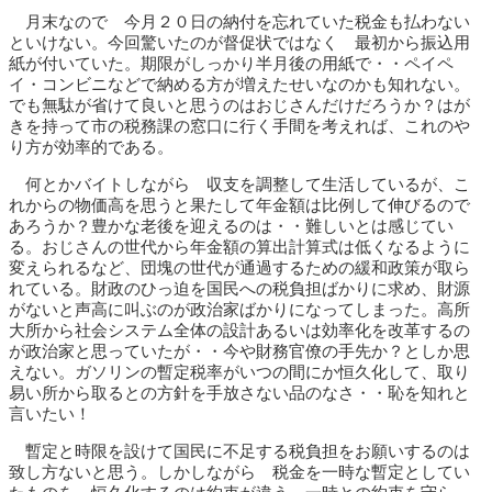
月末なので 今月２０日の納付を忘れていた税金も払わない
といけない。今回驚いたのが督促状ではなく 最初から振込用
紙が付いていた。期限がしっかり半月後の用紙で・・ペイペ
イ・コンビニなどで納める方が増えたせいなのかも知れない。
でも無駄が省けて良いと思うのはおじさんだけだろうか？はが
きを持って市の税務課の窓口に行く手間を考えれば、これのや
り方が効率的である。
何とかバイトしながら 収支を調整して生活しているが、こ
れからの物価高を思うと果たして年金額は比例して伸びるので
あろうか？豊かな老後を迎えるのは・・難しいとは感じてい
る。おじさんの世代から年金額の算出計算式は低くなるように
変えられるなど、団塊の世代が通過するための緩和政策が取ら
れている。財政のひっ迫を国民への税負担ばかりに求め、財源
がないと声高に叫ぶのが政治家ばかりになってしまった。高所
大所から社会システム全体の設計あるいは効率化を改革するの
が政治家と思っていたが・・今や財務官僚の手先か？としか思
えない。ガソリンの暫定税率がいつの間にか恒久化して、取り
易い所から取るとの方針を手放さない品のなさ・・恥を知れと
言いたい！
暫定と時限を設けて国民に不足する税負担をお願いするのは
致し方ないと思う。しかしながら 税金を一時な暫定としてい