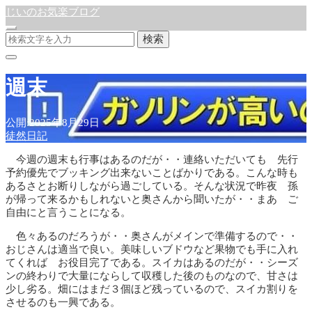
じいのお気楽ブログ
検索
週末
公開:2025年8月29日
徒然日記
今週の週末も行事はあるのだが・・連絡いただいても 先行
予約優先でブッキング出来ないことばかりである。こんな時も
あるさとお断りしながら過ごしている。そんな状況で昨夜 孫
が帰って来るかもしれないと奥さんから聞いたが・・まあ ご
自由にと言うことになる。
色々あるのだろうが・・奥さんがメインで準備するので・・
おじさんは適当で良い。美味しいブドウなど果物でも手に入れ
てくれば お役目完了である。スイカはあるのだが・・シーズ
ンの終わりで大量にならして収穫した後のものなので、甘さは
少し劣る。畑にはまだ３個ほど残っているので、スイカ割りを
させるのも一興である。