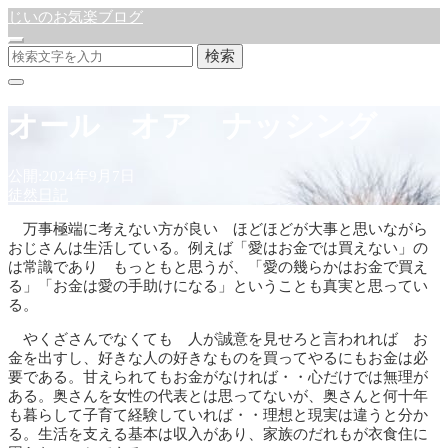
じいのお気楽ブログ
検索
オール オア ナッシング
公開:2024年9月7日
徒然日記
万事極端に考えない方が良い ほどほどが大事と思いながら
おじさんは生活している。例えば「愛はお金では買えない」の
は常識であり もっともと思うが、「愛の幾らかはお金で買え
る」「お金は愛の手助けになる」ということも真実と思ってい
る。
やくざさんでなくても 人が誠意を見せろと言われれば お
金を出すし、好きな人の好きなものを買ってやるにもお金は必
要である。甘えられてもお金がなければ・・心だけでは無理が
ある。奥さんを女性の代表とは思ってないが、奥さんと何十年
も暮らして子育て経験していれば・・理想と現実は違うと分か
る。生活を支える基本は収入があり、家族のだれもが衣食住に