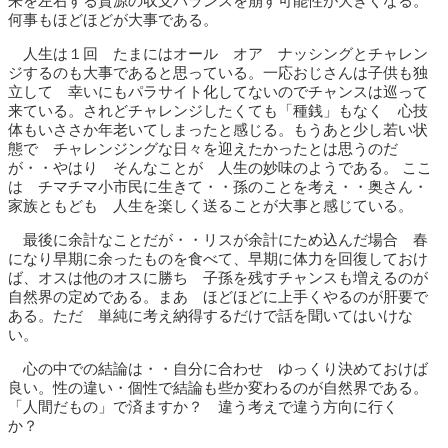
来を左右する資源の収支バランスを崩す可能性が大きくなる。
何事もほどほどが大事である。
人生は１回 たまにはオール オア ナッシングとチャレン
ジするのも大事であると思っている。一応おじさんは子供も独
立して 幸いにもパラサイト化してないのでチャンスは巡って
来ている。されどチャレンジしたくても「種銭」もなく 心技
体もいささか年老いてしまったと感じる。もうあと少し若い状
態で チャレンジングな日々を迎えたかったとは思うのだ
が・・やはり そんなことが 人生の妙味のようである。 ここ
は チマチマ小市民に生きて・・孫のことを考え・・奥さん・
家族ともども 人生を楽しく送ることが大事と感じている。
最後に余計なことだが・・リスが余計にため込んだ場合 春
になり早期に余ったものを食べて、早期に体力を回復しておけ
ば、オスは他のオスに勝ち 子孫を残すチャンスも増えるのが
自然界の定めである。まあ ほどほどに上手くやるのが肝要で
ある。ただ 単純に考え納得するだけで話を聞いてはいけな
い。
心の中での結論は・・自分に合わせ ゆっくり決めておけば
良い。性の違い・個性で結論も些か変わるのが自然界である。
「人間だもの」で済ますか？ 違う考えで違う方向に行く
か？