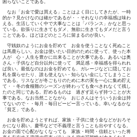
困らないことである。
なお「お金で愛は買える」ことはよく目にしてきたが、一時
的か？見かけなのは確かであるが・・それなりの幸福感は味わ
える。生活していく中で大事なことは「バランス」かなと思っ
ている。欲張りに生きてもダメ、無欲に生きてもダメだと言う
ことである。ほどほどのところに留まるのが良い。
守銭奴のようにお金を貯めて お金を使うことなく死ぬこと
は馬鹿らしい。お金は使いたい目的のために使って、使った本
人が 心・人生を豊かに出来ることが大事である。あるいは奥
さん・子供など自分以外に使って 満足感・幸福感を得られれ
ば良い。最低なのはお金を貯めても、ガレージなどに隠してお
札を腐らせたり、誰も使えない・知らない金にしてしまうこと
である。リスなどが冬ごもりのために木の実を一心に集め貯え
て・・冬の食糧難のシーズンが終わっても食べきれなくて残し
たのと同じである。貯めるものは 過ぎず足らず持つことが大
事である。なお当然ことながら おじさんはそういうお金は持
てないので・・毎月・毎日ピーピー言っている。幸いなるかな
「貧乏」である。
お金を貯めようとすれば、家族・子供に使う金などがおろそ
かになり易い。慶弔などで不義理と言うことも出やすくなる。
お金の面で心配がなくなっても 家族・時間・信頼といった将