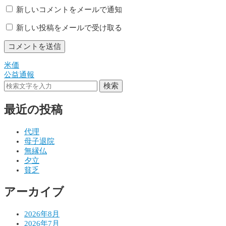
新しいコメントをメールで通知
新しい投稿をメールで受け取る
米価
投
公益通報
稿
検索
ナ
最近の投稿
ビ
ゲ
代理
母子退院
ー
無縁仏
シ
夕立
貧乏
ョ
アーカイブ
ン
2026年8月
2026年7月