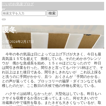
じいのお気楽ブログ
検索
暖冬
公開:2024年2月17日
植物誌
今年の冬の気温は日によっては上げ下げが大きく、今日も最
高気温１５℃を超えて 推移している。そのためかホウレンソ
ウが 俄かな急成長を始め、１５ｃｍほどになったので 昨日
は間引き作業を行った。間引きと言ってもバケツ1杯ほどで、そ
れ以上はまた後日である。間引きしきれないが これ以上採る
と洗うのに手間がかかり、且つ おくさんが「手間のかかる」
との声が返ってくる。ブロッコリーの脇芽・ダイコンなども収
穫したのだが、ここ数日の天候で他の作物も変化している。
ハクサイは結球しなかったが、大型化はしている。昨日もハ
クサイを収穫するか否かに迷ってしまった。何せ大きいので
冷蔵庫の中で場所を取る。またネギも大きくなっているが、取