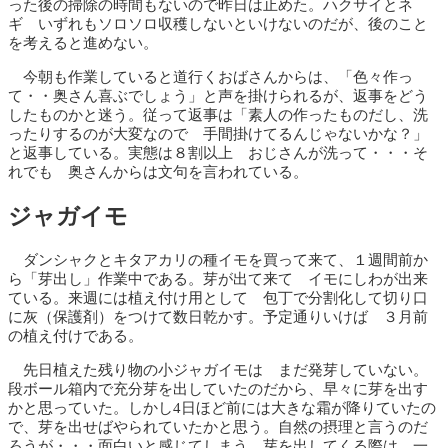
った後の掃除の時間もないので昨日は止めた。ハクサイとネ
ギ いずれもソロソロ収穫しないといけないのだが、後のこと
を考えると進めない。
今朝も作業していると道行くおばさんからは、「色々作っ
て・・奥さん喜ぶでしょう」と声を掛けられるが、返事をどう
したものかと迷う。従って返事は「素人の作ったものだし、洗
ったりするのが大変なので 手間掛けてるんじゃないかな？」
と返事している。実態は８割以上 おじさんが洗って・・・そ
れでも 奥さんからは文句を言われている。
ジャガイモ
ダンシャクとキタアカリの種イモを買って来て、１週間前か
ら「芽出し」作業中である。芽が出て来て イモにしわが出来
ている。来週には植え付け用として 包丁で分割化して切り口
に灰（保護剤）をつけて数日乾かす。予定通りいけば ３月前
の植え付けである。
先日植えた残り物の小ジャガイモは まだ発芽していない。
段ボール箱内で充分芽を出していたのだから、早々に芽を出す
かと思っていた。しかし4日ほど前には大きな霜が降りていたの
で、芽を出せばやられていたかと思う。自然の摂理と言うのだ
ろうが・・・面白いと感じてしまう。芽を出してくる際は 一