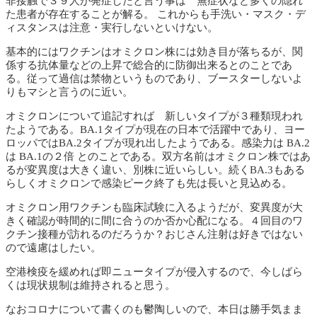
非接触で３９人が発症したと言う事は 無症状など多くの隠れ
た患者が存在することが解る。 これからも手洗い・マスク・デ
ィスタンスは注意・実行しないといけない。
基本的にはワクチンはオミクロン株には効き目が落ちるが、関
係する抗体量などの上昇で総合的に防御出来るとのことであ
る。従って過信は禁物というものであり、ブースターしないよ
りもマシと言うのに近い。
オミクロンについて追記すれば 新しいタイプが３種類現われ
たようである。BA.1タイプが現在の日本で活躍中であり、ヨー
ロッパではBA.2タイプが現れ出したようである。感染力は BA.2
は BA.1の２倍 とのことである。双方名前はオミクロン株ではあ
るが変異度は大きく違い、別株に近いらしい。続くBA.3もある
らしくオミクロンで感染ピーク終了も先は長いと見込める。
オミクロン用ワクチンも臨床試験に入るようだが、変異度が大
きく確認が時間的に間に合うのか否か心配になる。４回目のワ
クチン接種が訪れるのだろうか？おじさん注射は好きではない
ので遠慮はしたい。
空港検疫を緩めれば即ニュータイプが侵入するので、今しばら
くは現状規制は維持されると思う。
なおコロナについて書くのも鬱陶しいので、本日は勝手気まま