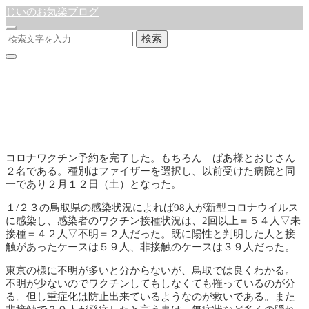
じいのお気楽ブログ
検索
コロナワクチン予約
公開:2022年1月26日
徒然日記
コロナワクチン予約を完了した。もちろん ばあ様とおじさん
２名である。種別はファイザーを選択し、以前受けた病院と同
一であり２月１２日（土）となった。
１/２３の鳥取県の感染状況によれば98人が新型コロナウイルス
に感染し、感染者のワクチン接種状況は、2回以上＝５４人▽未
接種＝４２人▽不明＝２人だった。既に陽性と判明した人と接
触があったケースは５９人、非接触のケースは３９人だった。
東京の様に不明が多いと分からないが、鳥取では良くわかる。
不明が少ないのでワクチンしてもしなくても罹っているのが分
る。但し重症化は防止出来ているようなのが救いである。また