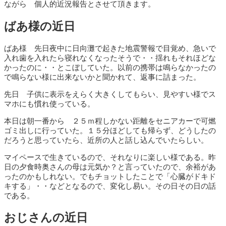
ながら 個人的近況報告とさせて頂きます。
ばあ様の近日
ばあ様 先日夜中に日向灘で起きた地震警報で目覚め、急いで
入れ歯を入れたら寝れなくなったそうで・・揺れもそれほどな
かったのに・・とこぼしていた。以前の携帯は鳴らなかったの
で鳴らない様に出来ないかと聞かれて、返事に詰まった。
先日 子供に表示をえらく大きくしてもらい、見やすい様でス
マホにも慣れ使っている。
本日は朝一番から ２５ｍ程しかない距離をセニアカーで可燃
ゴミ出しに行っていた。１５分ほどしても帰らず、どうしたの
だろうと思っていたら、近所の人と話し込んでいたらしい。
マイペースで生きているので、それなりに楽しい様である。昨
日の夕食時奥さんの母は元気か？と言っていたので、余裕があ
ったのかもしれない。でもチョットしたことで「心臓がドキド
キする」・・などとなるので、変化し易い。その日その日の話
である。
おじさんの近日