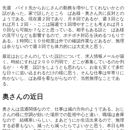
先週 バイト先からおじさんの勤務を増やしてくれないかとの
話があった。家で話したところ ばあ様・奥さん共に反対との
ようである。現在週２回であり、月８回であるが、週３回とな
れば月１２回・・ここは隔週で１回増やすことも考えれば月１
０回なら可能か？などと思っている。相手もある話と ばあ様
の見守りなども影響するので、ボチボチ対応を決めるつもりで
ある。１時間に１０分程度は外での確認作業などあるが、無理
は余りないので週３回でも体力的には大丈夫と思う。
最近はおじさんのしていた設計について、求人情報メールが届
く。時給にすれば２０００円弱で、どこが募集しているのか判
るが・・今更 設計をしようとも思わない。お金も安くて多忙
な日々に追い込まれるだけの様に思う。そんな仕事は年寄りに
向かないし、ばあ様を看ながらなので、当然無理なことであ
る。
奥さんの近日
奥さんは流通関係なので、仕事は減の方向のようである。おじ
さんの様に空調が効いた場所での監視中心と違い、職場は倉庫
なので 結構寒いらしい。まあどうにか生活出来るので、無理
する必要もない。減ったら減ったらでよいかと思う。本日も時