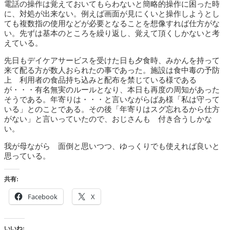
電話の操作は覚えておいてもらわないと簡略的操作に困った時
に、対処が出来ない。例えば画面が見にくいと操作しようとし
ても複数指の使用などが必要となることを想像すれば仕方がな
い。先ずは基本のところを繰り返し、覚えて頂くしかないと考
えている。
先日もデイケアサービスを受けた日も夕食時、みかんを持って
来て配る方が数人おられたの事であった。施設は食中毒の予防
上 利用者の食品持ち込みと配布を禁じている様である
が・・・有名無実のルールとなり、本日も再度の周知があった
そうである。年寄りは・・・と言いながらばあ様「私は守って
いる」とのことである。その後「年寄りはスグ忘れるから仕方
がない」と言いっていたので、おじさんも 付き合うしかな
い。
我が母ながら 面倒と思いつつ、ゆっくりでも使えれば良いと
思っている。
共有:
Facebook
X
いいね: