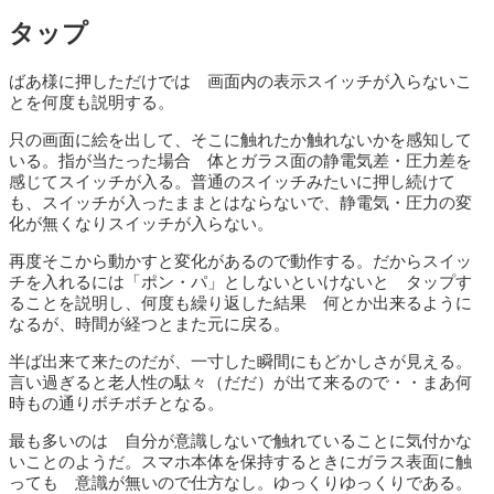
タップ
ばあ様に押しただけでは 画面内の表示スイッチが入らないこ
とを何度も説明する。
只の画面に絵を出して、そこに触れたか触れないかを感知して
いる。指が当たった場合 体とガラス面の静電気差・圧力差を
感じてスイッチが入る。普通のスイッチみたいに押し続けて
も、スイッチが入ったままとはならないで、静電気・圧力の変
化が無くなりスイッチが入らない。
再度そこから動かすと変化があるので動作する。だからスイッ
チを入れるには「ポン・パ」としないといけないと タップす
ることを説明し、何度も繰り返した結果 何とか出来るように
なるが、時間が経つとまた元に戻る。
半ば出来て来たのだが、一寸した瞬間にもどかしさが見える。
言い過ぎると老人性の駄々（だだ）が出て来るので・・まあ何
時もの通りボチボチとなる。
最も多いのは 自分が意識しないで触れていることに気付かな
いことのようだ。スマホ本体を保持するときにガラス表面に触
っても 意識が無いので仕方なし。ゆっくりゆっくりである。