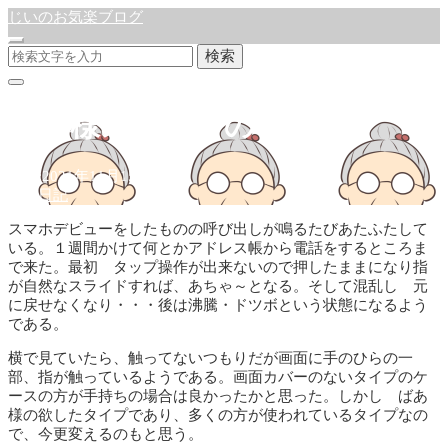
じいのお気楽ブログ
検索
ばあ様スマホその後
公開:2021年11月15日
徒然日記
スマホデビューをしたものの呼び出しが鳴るたびあたふたして
いる。１週間かけて何とかアドレス帳から電話をするところま
で来た。最初 タップ操作が出来ないので押したままになり指
が自然なスライドすれば、あちゃ～となる。そして混乱し 元
に戻せなくなり・・・後は沸騰・ドツボという状態になるよう
である。
横で見ていたら、触ってないつもりだが画面に手のひらの一
部、指が触っているようである。画面カバーのないタイプのケ
ースの方が手持ちの場合は良かったかと思った。しかし ばあ
様の欲したタイプであり、多くの方が使われているタイプなの
で、今更変えるのもと思う。