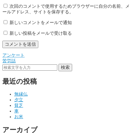
次回のコメントで使用するためブラウザーに自分の名前、メ
ールアドレス、サイトを保存する。
新しいコメントをメールで通知
新しい投稿をメールで受け取る
アンケート
投
苦労話
稿
検索
ナ
最近の投稿
ビ
ゲ
無縁仏
夕立
ー
貧乏
シ
車
お米
ョ
アーカイブ
ン