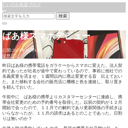
じいのお気楽ブログ
検索
ばあ様スマホデビュー
公開:2021年11月4日
徒然日記
昨日ばあ様の携帯電話をガラケーからスマホに変えた。法人契
約であったが社名が途中で変わっているので、事前に他社での
名義変更を済ませ、１週間以内に廃止変更する旨 伝えておい
た。また移転する会社の販売店に機種と色を連絡し、取り置き
を頼んでおいた。
午前中に ばあ様の携帯よりカスタマーセンターに連絡し、携
帯会社変更のための予約番号を取得した。以前の契約が１２月
開始で会ったので、１１月での解約であり更新関係の手続きは
いらなかったが、１１月の請求はあるとのことであった。日割
りは無いのか？