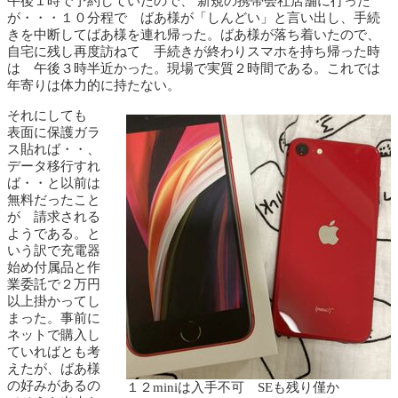
午後１時で予約していたので、 新規の携帯会社店舗に行った
が・・・１０分程で ばあ様が「しんどい」と言い出し、手続
きを中断してばあ様を連れ帰った。ばあ様が落ち着いたので、
自宅に残し再度訪ねて 手続きが終わりスマホを持ち帰った時
は 午後３時半近かった。現場で実質２時間である。これでは
年寄りは体力的に持たない。
それにしても
表面に保護ガラ
ス貼れば・・、
データ移行すれ
ば・・と以前は
無料だったこと
が 請求される
ようである。と
いう訳で充電器
始め付属品と作
業委託で２万円
以上掛かってし
まった。事前に
ネットで購入し
ていればとも考
えたが、ばあ様
の好みがあるの
１２miniは入手不可 SEも残り僅か