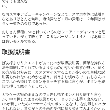
でそうも出来な
い。
なおスマホデビューキャンペーンなどで、スマホ本体は値引き
などありほとんど無料。通信費など１月の費用は ２年間はガ
ラケー並みの金額であった。
おじさん機種にSEと付いているのはシニア・エディションと思
っている。安くて軽くて ＯＳはバージョン１４と ばあ様に
は良いモデルである。
取扱説明書
ばあ様よりリクエストがあったのが取扱説明書。簡単な操作方
法を図解してくれているようなものがないか探すが無い。多く
の方が自分好みに カスタマイズすることが多いので単純な説
明書も作れないためかと思う。習うより慣れろで、おじさんの
スマホから掛けてボタンをタッチする様に言うが、ボタンを親
指で押して離そうとしない。
ガラケーの癖のままなので人差し指でポンと触り離すと言う
が、中々押したままの状態となり、タッチが上手く出来ない。
OSが新しいためバーナー方式のボタンとなり、なお難しいのか
もしれない。昔ながらの全画面受信に切り替えてみようかとも