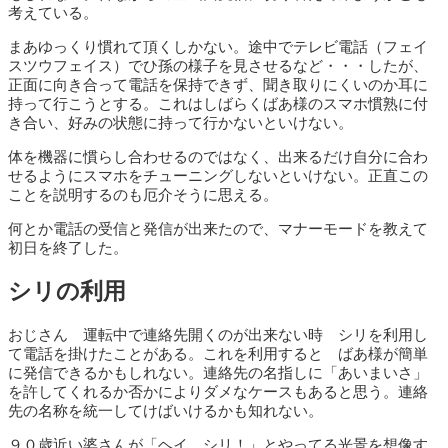
考えている。
まあゆっくり慣れて頂くしかない。途中でテレビ電話（フェイ
スツウフェイス）でひ孫の様子を見させるなど・・・したが、
正面に向き合って電話を保持できず、聞き取りにくいのか耳に
持って行こうとする。これはしばらくばあ様のスマホ慣熟に付
き合い、好みの状態に持って行かないといけない。
体を機器に慣らし合わせるのではなく、出来るだけ自分に合わ
せるようにスマホをチューニングしないといけない。正直この
ことを説明するのも厄介そうに思える。
何とか電話の受信と発信が出来たので、マナーモードを教えて
初日を終了した。
シリの利用
おじさん 運転中で連絡先開くのが出来ない時 シリを利用し
て電話を掛けたことがある。これを利用すると ばあ様が簡単
に発信できるかもしれない。連絡先の名指しに「あいまいさ」
を許してくれるか否かによりダメなケースもあると思う。連絡
先の名称を統一してけばいけるかも知れない。
９０歳近い婆さんが「ヘイ シリ！」とやってる光景を想像す