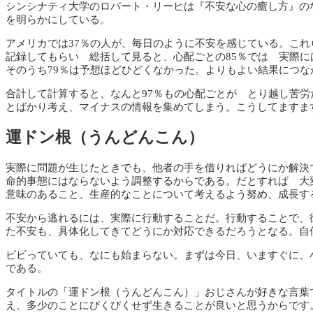
シンシナティ大学のロバート・リーヒは『不安な心の癒し方』の
を明らかにしている。
アメリカでは37％の人が、毎日のように不安を感じている。こ
記録してもらい 総括して見ると、心配ごとの85％では 実際に
そのうち79％は予想ほどひどくなかった。よりもよい結果につな
合計して計算すると、なんと97％もの心配ごとが とり越し苦
とばかり考え、マイナスの情報を集めてしまう。こうしてますま
運ドン根（うんどんこん）
実際に問題が生じたときでも、他者の手を借りればどうにか解決
命的事態にはならないよう調整するからである。だとすれば 大
意味のあること、生産的なことについて考えるよう努め、成長す
不安から逃れるには、実際に行動することだ。行動することで、
た不安も、具体化してきてどうにか対応できるだろうとなる。自
ビビっていても、なにも始まらない。まずは今日、いますぐに、
である。
タイトルの「運ドン根（うんどんこん）」おじさんが好きな言葉
え、多少のことにびくびくせず生きることが良いと思うからです