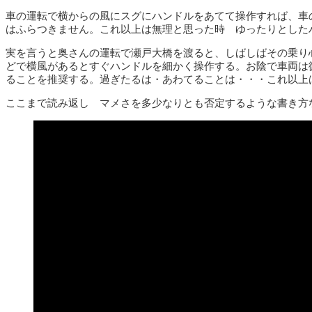
車の運転で横からの風にスグにハンドルをあてて操作すれば、車
はふらつきません。これ以上は無理と思った時 ゆったりとした
実を言うと奥さんの運転で瀬戸大橋を渡ると、しばしばその乗り
どで横風があるとすぐハンドルを細かく操作する。お陰で車両は
ることを推奨する。過ぎたるは・あわてることは・・・これ以上
ここまで読み返し マメさを多少なりとも否定するような書き方