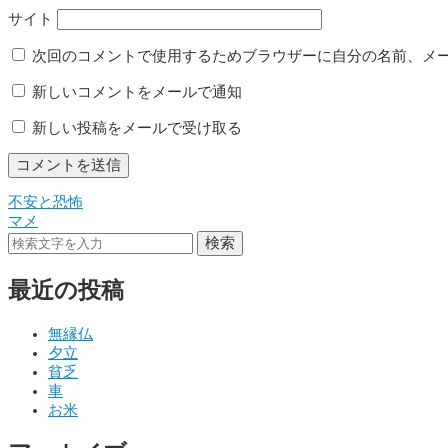
サイト
次回のコメントで使用するためブラウザーに自分の名前、メ
新しいコメントをメールで通知
新しい投稿をメールで受け取る
不安と恐怖
投
マメ
稿
検索
ナ
最近の投稿
ビ
ゲ
無縁仏
夕立
ー
貧乏
シ
車
お米
ョ