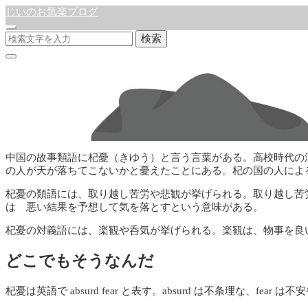
じいのお気楽ブログ
検索
杞憂
公開:2021年10月5日
徒然日記
中国の故事類語に杞憂（きゆう）と言う言葉がある。高校時代の
の人が天が落ちてこないかと憂えたことにある。杞の国の人によ
杞憂の類語には、取り越し苦労や悲観が挙げられる。取り越し苦
は 悪い結果を予想して気を落とすという意味がある。
杞憂の対義語には、楽観や呑気が挙げられる。楽観は、物事を良
どこでもそうなんだ
杞憂は英語で absurd fear と表す。absurd は不条理な、f