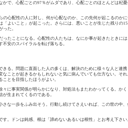
なかで、心配ごとの97％がムダであり、心配ごとのほとんどは杞憂
れらの心配性の人に対し、何が心配なのか、この先何が起こるのかに
は「よいこと」が起こった。さらには、悪いことが生じた残りの1
がった。
労だったことになる。心配性の人たちは、なにか事が起きたときには
す不安のスパイラルを転げ落ちる。
できる。問題に直面した人の多くは、解決のために様々な人と連携
変なことが起きるかもしれないと気に病んでいても仕方ない。それ
ることを目指したほうがよい。
徐々に事実関係が明らかになり、対処法もまたわかってくる。かく
信が生まれてくるのである。
小さな一歩をふみ出そう。行動し続けてさえいれば、この世の中、
です。ドンは鈍感、根は「諦めないあるいは根性」とお考え下さい
。