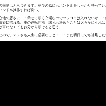
の挙動はふらつきます。多少の風にもハンドルをしっかり持ってい
ハンドル操作すれば良い。
心地の悪さに・・乗せて頂く立場なのでツッコミは入れないが・・
微妙に揺れる。車の運転同様 諸兄も決めたことは大らかに守れば
は言わなくてもお分かり頂けると思う。
なので、マメさも人生に必要なこと・・・また明日にでも補足した