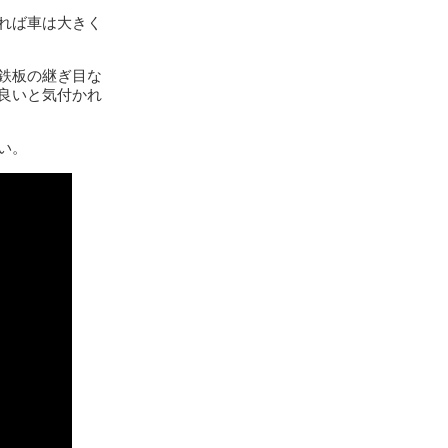
れば車は大きく
鉄板の継ぎ目な
良いと気付かれ
い。