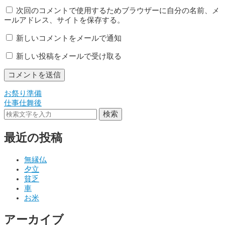
次回のコメントで使用するためブラウザーに自分の名前、メ
ールアドレス、サイトを保存する。
新しいコメントをメールで通知
新しい投稿をメールで受け取る
お祭り準備
投
仕事仕舞後
稿
検索
ナ
最近の投稿
ビ
ゲ
無縁仏
夕立
ー
貧乏
シ
車
お米
ョ
アーカイブ
ン