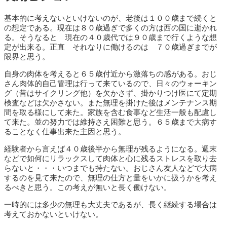
基本的に考えないといけないのが、老後は１００歳まで続くと
の想定である。現在は８０歳過ぎで多くの方は西の国に逝かれ
る。そうなると 現在の４０歳代では９０歳まで行くような想
定が出来る。正直 それなりに働けるのは ７０歳過ぎまでが
限界と思う。
自身の肉体を考えると６５歳付近から激落ちの感がある。おじ
さん肉体的自己管理は行って来ているので、日々のウォーキン
グ（昔はサイクリング他）を欠かさず、掛かりつけ医にて定期
検査などは欠かさない。また無理を掛けた後はメンテナンス期
間を取る様にして来た。家族を含む食事など生活一般も配慮し
て来た。並の努力では維持さえ困難と思う。６５歳まで大病す
ることなく仕事出来た主因と思う。
経験者から言えば４０歳後半から無理が残るようになる。週末
などで如何にリラックスして肉体と心に残るストレスを取り去
らないと・・・いつまでも持たない。おじさん友人などで大病
するのを見て来たので、無理の仕方と量をいかに扱うかを考え
るべきと思う。この考えが無いと長く働けない。
一時的には多少の無理も大丈夫であるが、長く継続する場合は
考えておかないといけない。