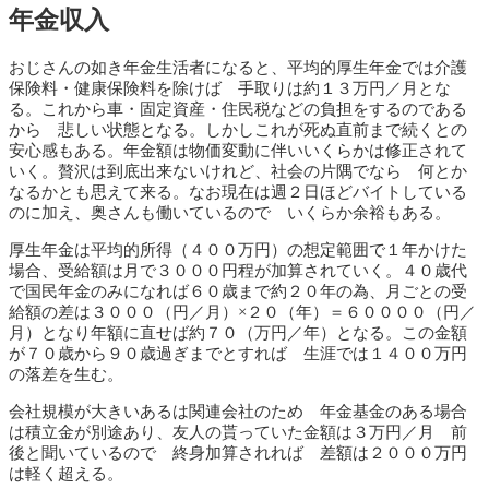
年金収入
おじさんの如き年金生活者になると、平均的厚生年金では介護
保険料・健康保険料を除けば 手取りは約１３万円／月とな
る。これから車・固定資産・住民税などの負担をするのである
から 悲しい状態となる。しかしこれが死ぬ直前まで続くとの
安心感もある。年金額は物価変動に伴いいくらかは修正されて
いく。贅沢は到底出来ないけれど、社会の片隅でなら 何とか
なるかとも思えて来る。なお現在は週２日ほどバイトしている
のに加え、奥さんも働いているので いくらか余裕もある。
厚生年金は平均的所得（４００万円）の想定範囲で１年かけた
場合、受給額は月で３０００円程が加算されていく。４０歳代
で国民年金のみになれば６０歳まで約２０年の為、月ごとの受
給額の差は３０００（円／月）×２０（年）＝６００００（円／
月）となり年額に直せば約７０（万円／年）となる。この金額
が７０歳から９０歳過ぎまでとすれば 生涯では１４００万円
の落差を生む。
会社規模が大きいあるは関連会社のため 年金基金のある場合
は積立金が別途あり、友人の貰っていた金額は３万円／月 前
後と聞いているので 終身加算されれば 差額は２０００万円
は軽く超える。