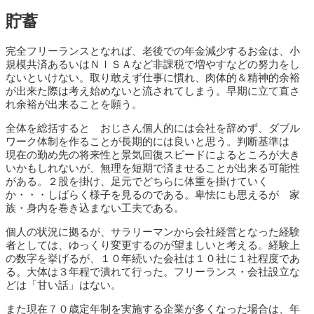
貯蓄
完全フリーランスとなれば、老後での年金減少するお金は、小
規模共済あるいはＮＩＳＡなど非課税で増やすなどの努力をし
ないといけない。取り敢えず仕事に慣れ、肉体的＆精神的余裕
が出来た際は考え始めないと流されてしまう。早期に立て直さ
れ余裕が出来ることを願う。
全体を総括すると おじさん個人的には会社を辞めず、ダブル
ワーク体制を作ることが長期的には良いと思う。判断基準は
現在の勤め先の将来性と景気回復スピードによるところが大き
いかもしれないが、無理を短期で済ませることが出来る可能性
がある。２股を掛け、足元でどちらに体重を掛けていく
か・・・しばらく様子を見るのである。卑怯にも思えるが 家
族・身内を巻き込まない工夫である。
個人の状況に拠るが、サラリーマンから会社経営となった経験
者としては、ゆっくり変更するのが望ましいと考える。経験上
の数字を挙げるが、１０年続いた会社は１０社に１社程度であ
る。大体は３年程で潰れて行った。フリーランス・会社設立な
どは「甘い話」はない。
また現在７０歳定年制を実施する企業が多くなった場合は、年