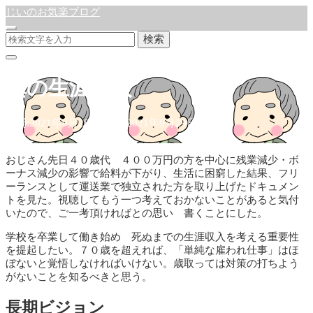
じいのお気楽ブログ
検索
真の生涯収入
公開:2021年9月28日
更新:2021年9月29日
年金
おじさん先日４０歳代 ４００万円の方を中心に残業減少・ボ
ーナス減少の影響で給料が下がり、生活に困窮した結果、フリ
ーランスとして運送業で独立された方を取り上げたドキュメン
トを見た。視聴してもう一つ考えておかないことがあると気付
いたので、ご一考頂ければとの思い 書くことにした。
学校を卒業して働き始め 死ぬまでの生涯収入を考える重要性
を提起したい。７０歳を超えれば、「単純な雇われ仕事」はほ
ぼないと覚悟しなければいけない。歳取っては対策の打ちよう
がないことを知るべきと思う。
長期ビジョン