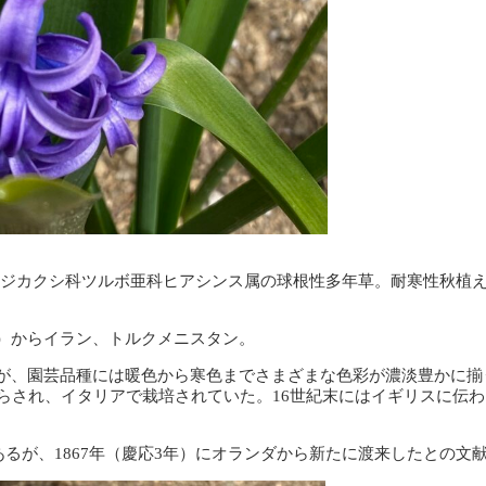
alis）は、キジカクシ科ツルボ亜科ヒアシンス属の球根性多年草。耐寒性秋
）からイラン、トルクメニスタン。
が、園芸品種には暖色から寒色までさまざまな色彩が濃淡豊かに揃
らされ、イタリアで栽培されていた。16世紀末にはイギリスに伝わ
あるが、1867年（慶応3年）にオランダから新たに渡来したとの文