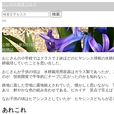
じいのお気楽ブログ
検索
ヒヤシンス
公開:2021年3月5日
植物誌
おじさんの小学校ではクラスで２鉢ほどのヒヤシンス球根の水耕
耕栽培していたことを思い出した。
おじさんが子供の頃は 水耕栽培用容器はガラス製であったが、
のが 技術開発で平等的にチープに広がったのかも知れない。
路地に面した空地に露地植えされていた。懐かしく思いながら 
あり 鮮やかな色の組み合わせである。ピカイチ 笑点で言えば
なお子供の頃はヒアシンスとしていたが ヒヤシンスどちらが正
あれこれ