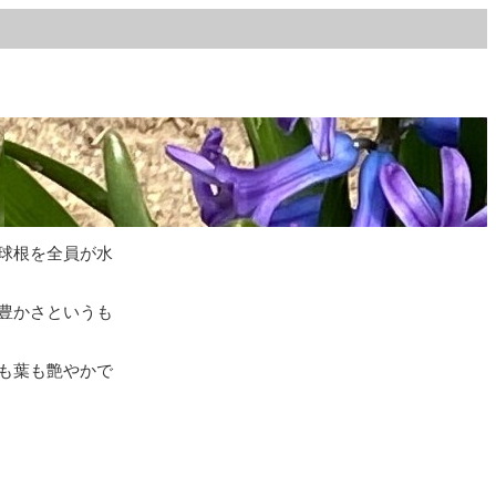
球根を全員が水
豊かさというも
も葉も艶やかで