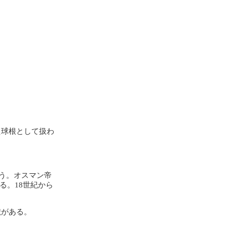
植え球根として扱わ
う。オスマン帝
る。18世紀から
献がある。