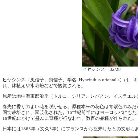
ヒヤシンス 02/28
ヒヤシンス（風信子、飛信子、学名: Hyacinthus orient
れ、鉢植えや水栽培などで観賞される。
原産は地中海東部沿岸（トルコ、シリア、レバノン、イスラエル
春先に香りのよい花を咲かせる。原種本来の花色は青紫色のみだ
国で栽培され、園芸化された。16世紀前半にはヨーロッパにもた
19世紀にかけて盛んに育種が行なわれ、数百の品種が作られた。
日本には1863年（文久3年）にフランスから渡来したとの文献も