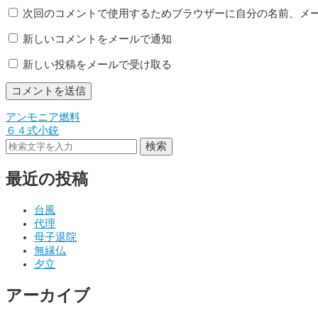
次回のコメントで使用するためブラウザーに自分の名前、メ
新しいコメントをメールで通知
新しい投稿をメールで受け取る
アンモニア燃料
投
６４式小銃
稿
検索
ナ
最近の投稿
ビ
ゲ
台風
代理
ー
母子退院
シ
無縁仏
夕立
ョ
アーカイブ
ン