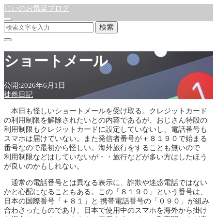
じいのお気楽ブログ
検索
ショートメール
公開:2026年6月1日
徒然日記
本日も怪しいショートメールを受け取る。クレジットカード
の利用制限を解除されたいとの内容であるが、おじさん特段の
利用制限もクレジットカードに設定していないし、電話番号も
スマホは届けていない。また発信者番号が＋８１９０で始まる
番号なので最初から怪しい。海外旅行をすることも無いので
利用制限などはしていないが・・旅行などが多い方はしたほう
が良いのかもしれない。
通常の電話番号とは異なる表示に、詐欺や迷惑電話ではない
かと心配になることもある。この「８１９０」という番号は、
日本の国際番号「＋８１」と 携帯電話番号の「０９０」が組み
合わさったものであり、日本で使用中のスマホを海外から掛け