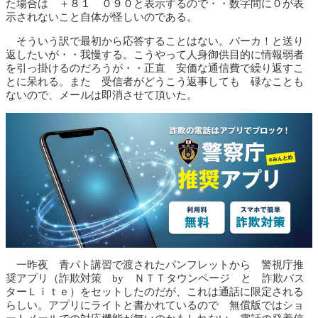
た場合は ＋８１ ０９０と表示するので・・数字間に０が表
示されないこと自体が怪しいのである。
そういう訳で最初から応答することはない。バーカ！と送り
返したいが・・我慢する。こうやって人身御供目的に情報弱者
を引っ掛けるのだろうが・・正直 安価な通信費で繰り返すこ
とに呆れる。また 受信者がどうこう返事しても 碌なことも
ないので、メールは即消させて頂いた。
一昨夜 青パト講習で渡されたパンフレットから 警視庁推
奨アプリ（詐欺対策 by ＮＴＴタウンページ と 詐欺バス
ターＬｉｔｅ）をセットしたのだが、これは通話に限定される
らしい。アプリにライトと書かれているので 無償版ではショ