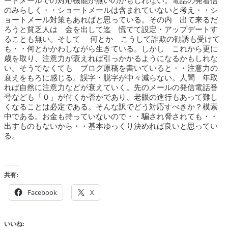
ートメールでの対応機能が無いのかもしれない。電話の発着信
のみらしく・・ショートメールは含まれていないと考え・・シ
ョートメール対策もあればと思っている。その内 出て来るだ
ろうと貧乏人は 金を出して迄 慌てて設定・アップデートす
ることも無い。そして 何とか こうして詐欺の勧誘も受けて
も・・何とかかわしながら生きている。しかし これから更に
歳を取り、注意力が衰えれば引っかかるようになるかもしれな
い。そうでなくても ブログ原稿を書いていると・・注意力の
衰えをもろに感じる。誤字・脱字が中々減らない。人間 年取
れば自然に注意力などが衰えていく。先のメールの発信電話番
号なども「０」が付くか否かであり、老眼の進行もあって難し
くなることは必定である。そんな訳でどう対応すべきか？模索
中である。お金も持っていないので・・騙され脅されても・・
出すものもないから・・基本ゆっくり決めれば良いと思ってい
る。
共有:
Facebook
X
いいね: