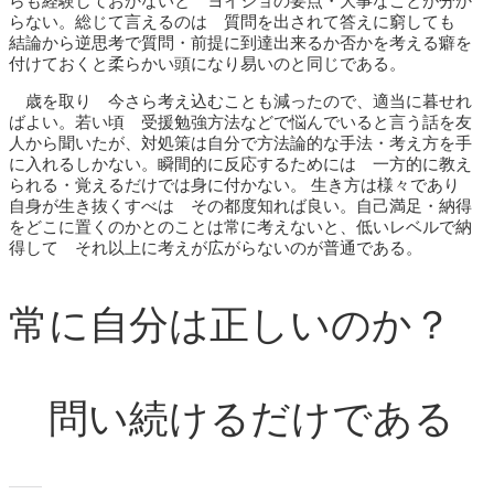
らも経験しておかないと ヨイショの要点・大事なことが分か
らない。総じて言えるのは 質問を出されて答えに窮しても
結論から逆思考で質問・前提に到達出来るか否かを考える癖を
付けておくと柔らかい頭になり易いのと同じである。
歳を取り 今さら考え込むことも減ったので、適当に暮せれ
ばよい。若い頃 受援勉強方法などで悩んでいると言う話を友
人から聞いたが、対処策は自分で方法論的な手法・考え方を手
に入れるしかない。瞬間的に反応するためには 一方的に教え
られる・覚えるだけでは身に付かない。 生き方は様々であり
自身が生き抜くすべは その都度知れば良い。自己満足・納得
をどこに置くのかとのことは常に考えないと、低いレベルで納
得して それ以上に考えが広がらないのが普通である。
常に自分は正しいのか？
問い続けるだけである