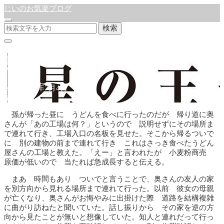
じいのお気楽ブログ
検索
見方
公開:2025年7月4日
徒然日記
孫が帰った昼に うどんを食べに行ったのだが 帰り道に奥
さんが「あの工場は何？」というので 説明せずにその場所ま
で連れて行き、工場入口の名板を見せた。そこから帰るついで
に 別の建物の前まで連れて行き これはさっき食べたうどん
屋さんの工場と教えた。「えー」と言われたが 小麦粉商売
原価が低いので 当たれば急成長すると伝える。
まあ 時間もあり ついでと言うことで、奥さんの友人の家
を別方向から見れる場所まで連れて行った。以前 彼女の母親
が亡くなり、奥さんがお悔やみに出掛けた際 道路を結構複雑
に曲がり訪ねたと聞いていた。話し振りから その家を逆の方
向から見たことが無いと想像していた。知人と連れだって行っ