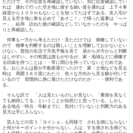
ただけで、その位置を再確認していない。別に位置確認してい
れば 連れて行った空き地に接する細い道を通れば 上下４車
線道から１００ｍもないことを知ってたはずである。友人宅が
見える空き地に車を止めて「あそこ！」で帰った返事は「へー
ー」。結局 訪ねた後の確認などしていなかったのを やっぱ
りと再確認した。
何事も一方から考えただけ・見ただけでは 俯瞰していない
ので 物事を判断するのは難しいことを理解しておかないとい
けない。普段の生活で天気予報を見て 昼から夕方からと判断
はしやすい。その程度は誰もがやるが、家・地域などに俯瞰す
る目線を持つことは・・常に関心を持っていないとだめであ
る。おじさんは親が不動産屋だったので 家・土地などを見る
時は 周囲３６０度にわたり、色々な方向から見る癖が付いて
いるので 習慣的に身に着けただけなのだが・・・便利であ
る。
そんな訳で 「人は見たいものしか見ない」「裏側を見なく
ても納得してる」ということが自然だと思っている。しかし
ある地点・時点・年齢までに 気付いていないと判断力のある
見方は手に入らない。
芸人などの言う「ヨイショ」も同様で される側にならない
と何がキーポイントか分からない。人は する側される側どち