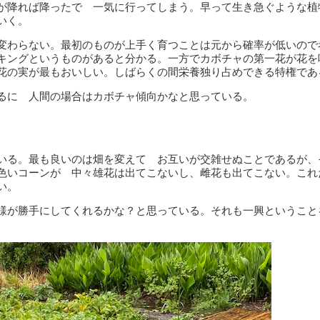
が降れば降ったで 一気に行ってしまう。早って生き急ぐような植
いく。
変わらない。最初のものが上手く育つことは元から確率が低いので
キングというものがあると分かる。一方でカボチャの第一花が花を
花の実が最もおいしい。しばらくの間栄養独り占めできる特権であ
るに 人間の場合はカボチャ傾向かなと思っている。
いる。最も良いのは畑を変えて お互いが交雑せぬことであるが、
色いコーンが 中々雄花は出てこないし、雌花も出てこない。これ
い。
様が勝手にしてくれるかな？と思っている。それも一興ということ