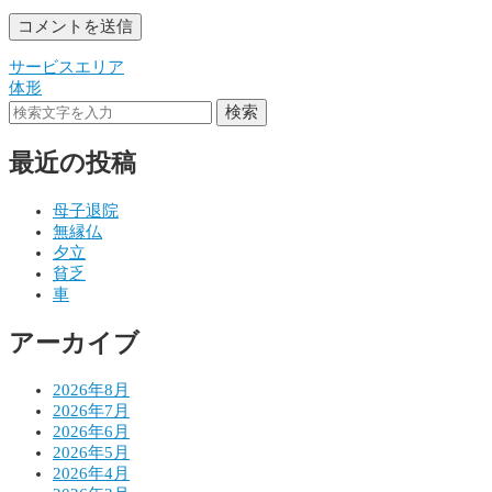
サービスエリア
投
体形
稿
検索
ナ
最近の投稿
ビ
ゲ
母子退院
無縁仏
ー
夕立
シ
貧乏
車
ョ
アーカイブ
ン
2026年8月
2026年7月
2026年6月
2026年5月
2026年4月