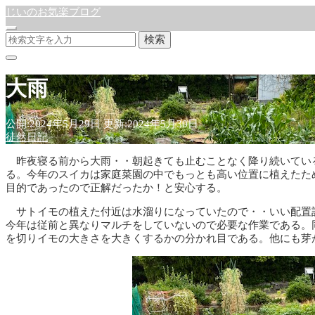
じいのお気楽ブログ
検索
大雨
公開:2024年5月29日
更新:2024年5月30日
徒然日記
昨夜寝る前から大雨・・朝起きても止むことなく降り続いてい
る。今年のスイカは家庭菜園の中でもっとも高い位置に植えたた
目的であったので正解だったか！と安心する。
サトイモの植えた付近は水溜りになっていたので・・いい配置
今年は従前と異なりマルチをしていないので必要な作業である。
を切りイモの大きさを大きくするかの分かれ目である。他にも芽