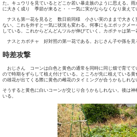
た。キュウリを見ているとどこか若い暴走族のように思える。雨
に大きく成り 季節が来ると・・一気に実がならなくなり衰えて
ナスも第一花を見ると 数日前同様 小さい実のままで大きく
ない。これを外すと一気に状況も変わる。何事にもエポックメー
している。これからどんどんツルが伸びていく。カボチャは第一
ナスとカボチャ 好対照の第一花である。おじさん子や孫を見
時差攻撃
おじさん コーンは白色と黄色の通常を同時に同じ畑で育てて
ので時期をずらして植え付けている。ところが先に植えている黄
の雄花が出てくる際に黄色の雌花のタイミングが合うかもしれな
そうすると黄色に白いコーンが交じり合うかもしれない。後は神
いる。