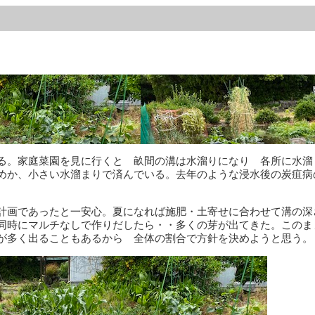
る。家庭菜園を見に行くと 畝間の溝は水溜りになり 各所に水溜
めか、小さい水溜まりで済んでいる。去年のような浸水後の炭疽病
計画であったと一安心。夏になれば施肥・土寄せに合わせて溝の深
同時にマルチなしで作りだしたら・・多くの芽が出てきた。このま
が多く出ることもあるから 全体の割合で方針を決めようと思う。