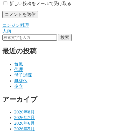
新しい投稿をメールで受け取る
ニンジン料理
投
大雨
稿
検索
ナ
最近の投稿
ビ
ゲ
台風
代理
ー
母子退院
シ
無縁仏
夕立
ョ
アーカイブ
ン
2026年8月
2026年7月
2026年6月
2026年5月