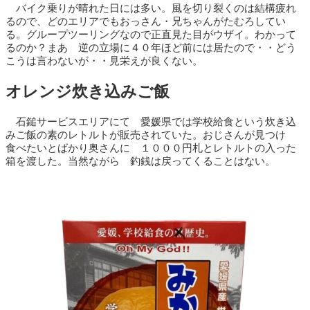
バイク乗りが晴れた日には多い。風を切り裂くのは結構疲れ
るので、どのエリアでもおっさん・兄ちゃんがたむろしてい
る。グループツーリングなので正直見た目がウザイ。わかって
るのか？まあ 逆の立場に４０年ほど前には居たので・・どう
こうは言わないが・・見栄えが良くない。
オレンジ炊き込みご飯
石鎚サービスエリアにて 愛媛県では学校給食という炊き込
みご飯の素のレトルトが販売されていた。おじさんが見つけ
食べたいとばかり奥さんに １０００円札とレトルトの入った
箱を渡した。当然ながら 釣銭は戻ってくることはない。