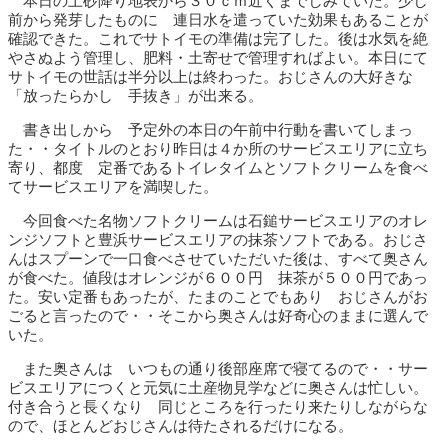
本日の土砂降り地表から３０ｃｍ近くまでしみていた。少し
前から発芽したものに 連日水を遣っていた効果もあることが
確認できた。これでサトイモの準備は完了した。後は水気を絶
やさぬよう管理し、肥料・土寄せで管理すればよい。本日にて
サトイモの世話は半分以上は終わった。おじさんの大好きな
「放ったらかし 手抜き」が出来る。
書き出しから 予定外の本日の午前中行動を書いてしまっ
た・・タイトルのとおり昨日は４か所のサービスエリアに立ち
寄り、都度 定番であるトイレタイムとソフトクリームを食べ
てサービスエリアを満喫した。
今回食べた名物ソフトクリームは石鎚サービスエリアのオレ
ンジソフトと豊浜サービスエリアの抹茶ソフトである。おじさ
んはスプーンで一口食べさせていただいた後は、すべて奥さん
が食べた。値段はオレンジが６００円 抹茶が５００円であっ
た。安い定番もあったが、たまのことでもあり おじさんがお
ごると言ったので・・そこから奥さんは好奇心のままに選んで
いた。
また奥さんは いつもの通り後部座席で寝てるので・・サー
ビスエリアにつくと元気に土産物見学などに奥さんは忙しい。
付き合うと長くなり 同じところを行ったり来たりしながらな
ので、ほとんどおじさんは待たされるだけになる。