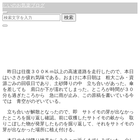
じいのお気楽ブログ
検索
サービスエリア
公開:2024年5月28日
徒然日記
昨日は往復３００Ｋｍ以上の高速道路を走行したので、本日
はいささか疲れ気味である。おまけに本日朝は 粗大ごみ・資
源ごみの回収日であり、土砂降りの中 立ち合いがあった。傘
を差しても 肩口か下が濡れてしまった。ところが時間が３０
分も過ぎたころから 急に雨が止み、この原稿を書いている今
では 青空がのぞいている。
立ち合いが解散となったので、即 サトイモの芽が出なかっ
たところを掘り返し確認。前に収獲したサトイモの畝から 取
りこぼした物が発芽したものを掘り返して、それをサトイモの
芽が出なかった場所に植え付ける。