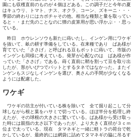
園にも収穫直前のものが４個ほどある。この調子だと今年の夏
はキュウリ、トマト、ナス、オクラ、コーン、ズキーニ・・・
季節の終わりにはカボチャその他。相当な種類と量を取ってい
ると・・まだ先のことなのに狸の皮算用が思い浮かぶ・・思っ
ている。
昨日 ホウレンソウも新たに蒔いたし、インゲン用にワケギ
を抜いて、畝の耕す準備をしている。在来種であり ばあ様が
育てていた「ささげ」と呼ばれる豆もポットに蒔いて、市販の
インゲンも同様に考えている。発芽が心配なのは ばあ様が作
っていた「ささげ」である。蒔く直前に鞘を割って豆を取り出
したが、形がいびつでパットとするタネではなかった。またイ
ンゲンもスジなしインゲンを選び、奥さんの手間が少なくなる
ようには配慮した。
ワケギ
ワケギの坊主が付いている株を除いて 全て掘り起こして分
球しながら根と葉をハサミで切っている。ほぼ半分を処理し終
えたが、その球根の大きさに驚いている。ばあ様から受け取っ
た時には親指の太さ以下であったが、より大きく直径が３ｃｍ
位まで太っている。現在 タマネギと一緒に軽トラの荷台で乾
かしているが、最終的には網袋に詰めてタマネギの脇に吊るす