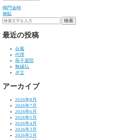
鳴門金時
投
無駄
稿
検索
ナ
最近の投稿
ビ
ゲ
台風
代理
ー
母子退院
シ
無縁仏
夕立
ョ
アーカイブ
ン
2026年8月
2026年7月
2026年6月
2026年5月
2026年4月
2026年3月
2026年2月