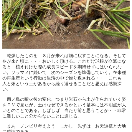
乾燥したものを ８月が来れば畑に戻すことになる。そして
冬が来た頃に・・・おいしく頂ける。これだけ球根が立派にな
ると 植え付けた際の成長スピードを期待せずにはいられな
い。ソラマメに続いて 次のシーズンを準備していく。在来種
の再生産という行動は生活の中で繰り返される・・ これも
人と畑という土があるから繰り返せることだと思えば感慨深
い。
西ノ島の噴火後の変化、つまり岩石から土が作られていく姿
をＴＶで見たが、土はなぜできるかという基本には不明点が大
いとのことである。しばしば 当たり前と思うことが・・非常
に難しいこと分からないことに通じる。
まあ ノンビリ考えよう しかし 先ずは お天道様と大地
に感謝である。