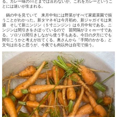
る。カレー味の○○とまでは言わないが、これをカレーというこ
とには迷いが生まれる。
鍋の中を見ていて 来月中旬には野菜がすべて家庭菜園で揃
うことがわかった。新タマネギは今月初め、新ジャガイモは来
週 そして新ニンジン（５寸ニンジン）は６月中旬である。ニ
ンジンは間引きをさぼっているので 苗間隔が２ｃｍ一寸であ
る。ソロソロ間引きしながら使う手もある。今日の夕方にでも
間引こうかと考えが出てくる。奥さんから「手間のかかる」と
文句は出ると思うが、今夜でも肉以外は自宅で揃う。