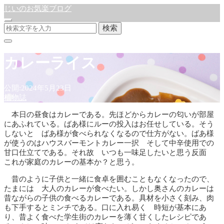
じいのお気楽ブログ
検索
カレーライス
公開:2024年5月23日
植物誌
本日の昼食はカレーである。先ほどからカレーの匂いが部屋
にあふれている。ばあ様にルーの投入はお任せしている。そう
しないと ばあ様が食べられなくなるので仕方がない。ばあ様
が使うのはハウスバーモントカレー一択 そして中辛使用での
甘口仕立てである。それ故 いつも一味足したいと思う反面
これが家庭のカレーの基本か？と思う。
昔のように子供と一緒に食卓を囲むこともなくなったので、
たまには 大人のカレーが食べたい。しかし奥さんのカレーは
昔ながらの子供の食べるカレーである。具材を小さく刻み、肉
も下手するとミンチである。口に入れ易く 時短が基本にあ
り、昔よく食べた学生街のカレーを薄く甘くしたレシピであ