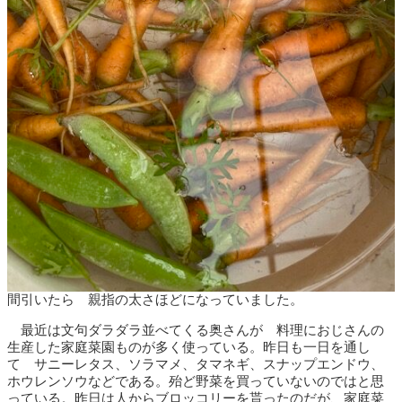
間引いたら 親指の太さほどになっていました。
最近は文句ダラダラ並べてくる奥さんが 料理におじさんの
生産した家庭菜園ものが多く使っている。昨日も一日を通し
て サニーレタス、ソラマメ、タマネギ、スナップエンドウ、
ホウレンソウなどである。殆ど野菜を買っていないのではと思
っている。昨日は人からブロッコリーを貰ったのだが、家庭菜