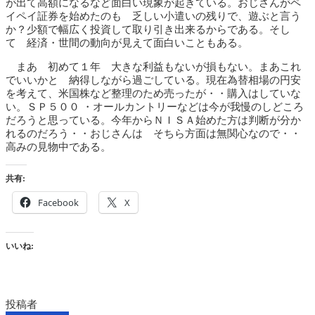
が出て高額になるなど面白い現象が起きている。おじさんがペ
イペイ証券を始めたのも 乏しい小遣いの残りで、遊ぶと言う
か？少額で幅広く投資して取り引き出来るからである。そし
て 経済・世間の動向が見えて面白いこともある。
まあ 初めて１年 大きな利益もないが損もない。まあこれ
でいいかと 納得しながら過ごしている。現在為替相場の円安
を考えて、米国株など整理のため売ったが・・購入はしていな
い。ＳＰ５００ ・オールカントリーなどは今が我慢のしどころ
だろうと思っている。今年からＮＩＳＡ始めた方は判断が分か
れるのだろう・・おじさんは そちら方面は無関心なので・・
高みの見物中である。
共有:
Facebook
X
いいね:
投稿者