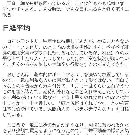
正直 朝から動き回っているが、ことは何もかも成就せず
手つかずである。こんな時は そんな日もあるさと軽く流すに
限る。
日経平均
コインランドリー駐車場に待機してみたが、やることもない
ので・・ノンビリこのところの状況を再検討する。ペイペイ証
券の運用実績がプラスに転じるなどしているが、利益は０の水
平線上で出たり入ったりしているだけの 変な状況が続いてい
る。多くの方がん厳しい世知辛い行動をするのが見えてきた。
おじさんは 基本的にポートフォリオを決めて放置している
ので、一気に利益あるいは損が出るという形ではない。面白そ
うなものを普段から気を付けて、１月に一度くらい面白そうな
ものを組み込んで、期待が外れなものと入れ替えしたりしてい
る。利益が出ている際など どう上手くやれば良いのかと検討
中ですが・・中々難しい。「頭と尻尾はくれてやれ」との格言
は常に心掛けている。大阪商人の「ボチボチでんな！」を目指
している。
ところで 最近は株の分割が多くなり、同時に買われるかた
もより少額で買えるようになったので、三井不動産の様に人気