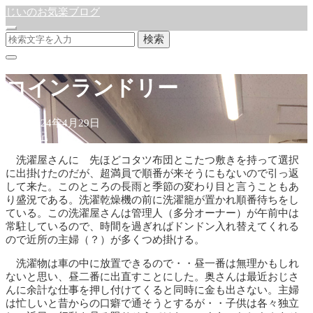
じいのお気楽ブログ
検索
コインランドリー
公開:2024年4月29日
徒然日記
洗濯屋さんに 先ほどコタツ布団とこたつ敷きを持って選択
に出掛けたのだが、超満員で順番が来そうにもないので引っ返
して来た。このところの長雨と季節の変わり目と言うこともあ
り盛況である。洗濯乾燥機の前に洗濯籠が置かれ順番待ちをし
ている。この洗濯屋さんは管理人（多分オーナー）が午前中は
常駐しているので、時間を過ぎればドンドン入れ替えてくれる
ので近所の主婦（？）が多くつめ掛ける。
洗濯物は車の中に放置できるので・・昼一番は無理かもしれ
ないと思い、昼二番に出直すことにした。奥さんは最近おじさ
んに余計な仕事を押し付けてくると同時に金も出さない。主婦
は忙しいと昔からの口癖で通そうとするが・・子供は各々独立