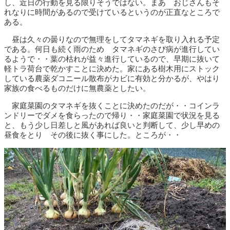
し、近日の行動を見る限りそうではない。まあ おじさんもそ
れなりに時間があるので受けているというのが正直なところで
ある。
昼は久々の曇りなので無理をしてタマネギを取り入れる予定
である。何日も続く雨のため タマネギのさび病が進行してい
るようで・・葉の枯れが益々進行しているので、早期に抜いて
軽トラ荷台で乾かすことに決めた。家にある樹木用にストック
している農薬ダコニール散布がカビに有効と分かるが、やはり
家族の食べるものだけに無農薬としたい。
家庭菜園のタマネギを抜くことに決めたのだが・・コインラ
ンドリーでダメを食らったので帰り・・家庭菜園で状況を見る
と、もう少し日差しと風があれば良いと判断して、少し早めの
昼食をとり その後に抜く事にした。ところが・・