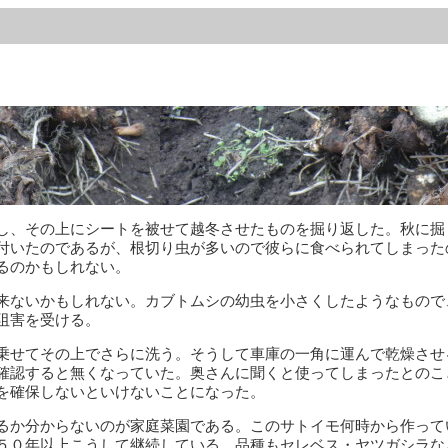
し、その上にシートを被せて越冬させたものを掘り返した。秋に掘
付いたのであるが、根切り虫が多いので彼らに食べられてしまった
るのかもしれない。
来ないかもしれない。カブトムシの幼虫を小さくしたようなもので
阻害を受ける。
乗せてその上でさらに洗う。そうして車庫の一角に運んで乾燥させ
確認すると無くなっていた。奥さんに聞くと使ってしまったとのこ
を確保しないといけないことになった。
るか分からないのが家庭菜園である。このサトイモ何時から作って
５０年以上こうして継続している。品種もセレベス・ヤツガシラな