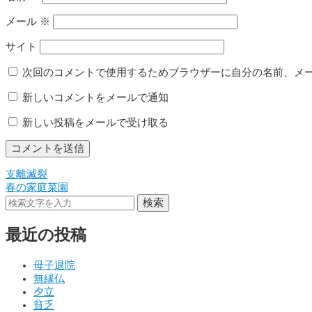
メール
※
サイト
次回のコメントで使用するためブラウザーに自分の名前、メ
新しいコメントをメールで通知
新しい投稿をメールで受け取る
支離滅裂
投
春の家庭菜園
稿
検索
ナ
最近の投稿
ビ
ゲ
母子退院
無縁仏
ー
夕立
シ
貧乏