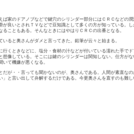
えば家のドアノブなどで鍵穴のシリンダー部分にはＣＲＣなどの潤
滑が良いとされＴＶなどで豆知識として多くの方が知っている。し
なることもある。そんなときにはやはりＣＲＣの出番となる。
ていると奥さんがダメと言ってきた。鉛筆が云々と始まる。
に行くときなどに、塩分・食材の汁などが付いている濡れた手でド
と想像している。そこには鍵のシリンダーは関知しない。仕方がな
聞いて機嫌が悪くなる。
とだが・・言っても聞かないのが、奥さんである。人間が素直なの
い」と言い出して弁解するだけである。今更奥さんを直すのも難し