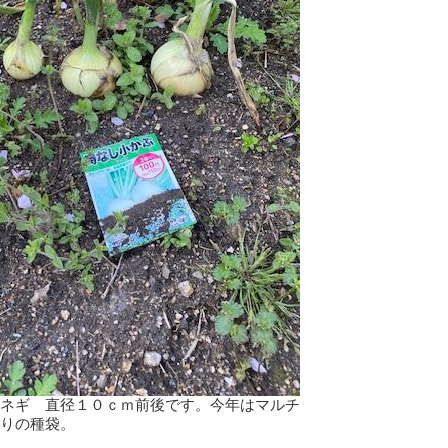
ネギ 直径１０ｃｍ前後です。今年はマルチ
りの種袋。