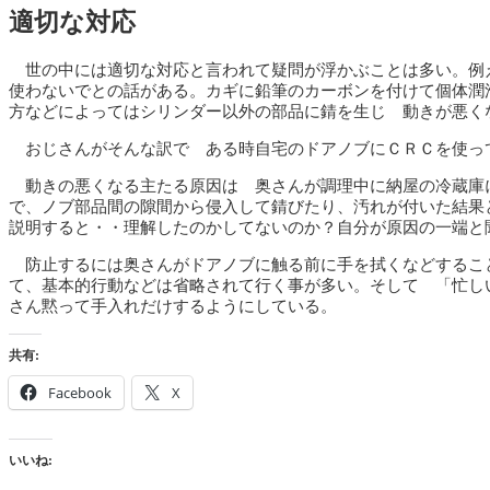
適切な対応
世の中には適切な対応と言われて疑問が浮かぶことは多い。例
使わないでとの話がある。カギに鉛筆のカーボンを付けて個体潤
方などによってはシリンダー以外の部品に錆を生じ 動きが悪く
おじさんがそんな訳で ある時自宅のドアノブにＣＲＣを使っ
動きの悪くなる主たる原因は 奥さんが調理中に納屋の冷蔵庫
で、ノブ部品間の隙間から侵入して錆びたり、汚れが付いた結果
説明すると・・理解したのかしてないのか？自分が原因の一端と
防止するには奥さんがドアノブに触る前に手を拭くなどするこ
て、基本的行動などは省略されて行く事が多い。そして 「忙し
さん黙って手入れだけするようにしている。
共有:
Facebook
X
いいね: