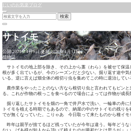
じいのお気楽ブログ
検索
サトイモ
公開:2024年4月9日
更新:2024年4月11日
植物誌
サトイモの地上部を除き、その上から藁（わら）を被せて保温
根が多く出ているが、今のシーズンだと少ない。掘り返す途中気
いる。逆に言えば畑全体の根切り虫を集めてこの時に退治してい
農作業をやったことのない方なら根切り虫と言われてもピンと
る。これが作物の根っこを食べるので場合によっては作物が成長
掘り返したサトイモを畑の一角で井戸水で洗い、一輪車の舟に
トイモを植える時期でもあるので、納屋の中のサトイモの残りを
でが無くなっていた。こりゃあ 今日取って来たものから種イモ
昨年は親芋が捨てるほど残っていたが今年は違う。毎年どうな
ない。ばあ様が知人から頂いて植えたのが最初だとは思うが・・