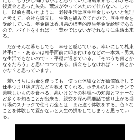
たし、もう少し働けるかなと思っていた造船業界もこれから老
後資金と思った矢先、荒波がやって来たので仕方ない。しか
し 以前も書いたように 老後生活は厚生年金じゃないと無理
と考えて、会社を設立し 生活を組み立てたので、厚生年金を
受給している。年金額は香川県の標準的厚生年金受給額である
ので、バイトをすれば・・豊かではないがそれなりに生活出来
る。
だがそんな暮らしでも 幸せと感じている。幸いにして札束
片手に・・あるいは相手面前に叩き付けるなどの一本気・男気
な生活でもないので・・平穏に過ぎている。「そのうち何とか
なるだろう」と思いつつである。借金をしなければ・・何とか
かな？と思っています。
若いうちにお金を使っても 使った体験などが価値観そして
仕事つまり稼ぎ方などを教えてくれる。ホテルのレストランで
美味しいものを食べる。高いけどその料理への知識とマナーな
ど多くを知ることが出来る。親交を深め馬鹿話で盛り上がる盛
り場のスナックで使うお金とは また違う体験をする。色々な
ことを体験して置かないと人生の損をしてしまうと思ってい
る。