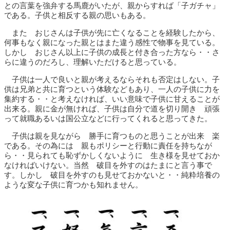
との言葉を強弁する馬鹿がいたが、親からすれば「子ガチャ」
である。子供と相反する親の思いもある。
また おじさんは子供が先に亡くなることを経験したから、
何事もなく親になった親とはまた違う感性で物事を見ている。
しかし おじさん以上に子供の成長と付き合った方なら・・さ
らに違うのだろし、理解いただけると思っている。
子供は一人で良いと親が考えるならそれも否定はしない。子
供は兄弟と共に育つという体験などもあり、一人の子供に力を
集約する・・と考えなければ、いい意味で子供に甘えることが
出来る。親に金が無ければ、子供は自分で道を切り開き 頑張
って就職あるいは国公立などに行ってくれると思ってきた。
子供は親を見ながら 勝手に育つものと思うことが出来 楽
である。その為には 親もポリシーと行動に責任を持ちなが
ら・・見られても恥ずかしくないように 生き様を見せておか
なければいけない。当然 破目を外すのはたまにと言う事で
す。しかし 破目を外すのも見せておかないと・・純粋培養の
ような変な子供に育つかも知れません。