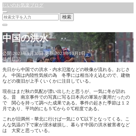
じいのお気楽ブログ
検索
中国の洪水
公開:2023年9月30日
更新:2023年10月1日
徒然日記
先日から中国での洪水・内水氾濫などの映像が流れる。おじさ
ん 中国は内陸性気候の為 冬季には相当冷え込むので、建物
などの復旧が上手くいくかに注目している。
現在はまだ秋の気配が漂い出したと思うが、一気に冬が訪れ
る。昔 南京事件での写真に写る日本兵の軍装が夏用だったの
で 関心を持って調べた成果である。事件の起きた季節は１２
月であり、平均的にも５℃から０℃程度である。
これが旧満州・華北に行けば一気に０℃以下となってくる。こ
んな気温の下で家が浸水破損し、暮らす中国の洪水被害者など
は 大変と思っている。