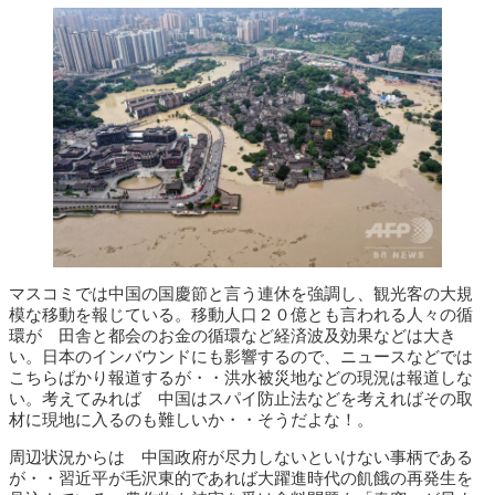
マスコミでは中国の国慶節と言う連休を強調し、観光客の大規
模な移動を報じている。移動人口２０億とも言われる人々の循
環が 田舎と都会のお金の循環など経済波及効果などは大き
い。日本のインバウンドにも影響するので、ニュースなどでは
こちらばかり報道するが・・洪水被災地などの現況は報道しな
い。考えてみれば 中国はスパイ防止法などを考えればその取
材に現地に入るのも難しいか・・そうだよな！。
周辺状況からは 中国政府が尽力しないといけない事柄である
が・・習近平が毛沢東的であれば大躍進時代の飢餓の再発生を