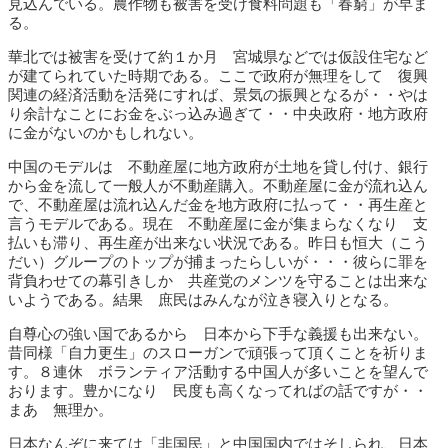
見込んでいる。農作物も被害を受け食料問題も「春窮」が早ま
る。
華北では被害を受けて約１か月 宮城県などでは仮設住宅など
が建てられていた時期である。ここで政府が無理をして 復興
関連の経済活動を活発にすれば、景気の振興となるが・・やは
り余計なことにお金をぶっ込み過ぎて・・中央政府・地方政府
に金がないのかもしれない。
中国のモデルは 不動産屋に地方政府が土地を貸し付け、銀行
から金を流して一般人が不動産購入。不動産屋に金が流れ込ん
で、不動産屋は流れ込んだ金を地方政府に払って・・再生産と
言うモデルである。現在 不動産屋に金が集まらなくなり 支
払いも滞り、再生産が出来ない状況である。昨日も恒大（こう
だい）グループのトップが捕まったらしいが・・・彼らに罪を
背負わせての幕引きしか 共産党のメンツを守ることは出来な
いようである。結果 庶民はみんなが泣き寝入りとなる。
自尊心の強い国であるから 日本から下手な義援も出来ない。
昔同様「自力更生」のスローガンで頑張って頂くことを祈りま
す。８連休 ボランティア活動する中国人が多いことを望んで
おります。豊かになり 民度も高くなってればの話ですが・・
まあ 無理か。
日本なんぞに来ては「非国民」と中国国内ではそしられ、日本