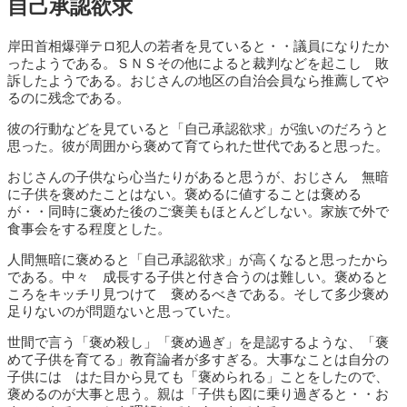
自己承認欲求
岸田首相爆弾テロ犯人の若者を見ていると・・議員になりたか
ったようである。ＳＮＳその他によると裁判などを起こし 敗
訴したようである。おじさんの地区の自治会員なら推薦してや
るのに残念である。
彼の行動などを見ていると「自己承認欲求」が強いのだろうと
思った。彼が周囲から褒めて育てられた世代であると思った。
おじさんの子供なら心当たりがあると思うが、おじさん 無暗
に子供を褒めたことはない。褒めるに値することは褒める
が・・同時に褒めた後のご褒美もほとんどしない。家族で外で
食事会をする程度とした。
人間無暗に褒めると「自己承認欲求」が高くなると思ったから
である。中々 成長する子供と付き合うのは難しい。褒めると
ころをキッチリ見つけて 褒めるべきである。そして多少褒め
足りないのが問題ないと思っていた。
世間で言う「褒め殺し」「褒め過ぎ」を是認するような、「褒
めて子供を育てる」教育論者が多すぎる。大事なことは自分の
子供には はた目から見ても「褒められる」ことをしたので、
褒めるのが大事と思う。親は「子供も図に乗り過ぎると・・お