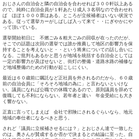
おじさんの自治会と隣の自治会を合わせれば３００軒以上ある
ので、純粋に自治会員が１軒あたり成人３名弱なので合わせれ
ば ほぼ１０００票はある。ところが立候補者はいない状況で
ある。従って選挙カーがしばしば入って来て・・にぎやかにや
って頂いている。
選挙開始初日に 不燃ごみ＆粗大ごみの回収が在ったのだが、
そこでの話題は次回の選挙では誰か推薦して地区の影響力を保
持することを考えないと・・という将来についての話し合いに
なる。ご批判もあるかと思うが地域を統括する自治会としては
一定の影響力が及ぼせないと、街灯の整備・道路水路の補修な
ど地域整備のための行動が起こしにくい。
最近は６０歳前に嘱託など正社員を外されるのだから、６０歳
前の自治会員に「そろそろ地域の為に」と言わないといけな
い。議員になれば公職での休職であるので、原則議員を辞めて
復職しても不利にならない。若年者と違い 年金受給にも大き
く響かない。
正直に言ってしまえば 会社で邪険にされるぐらいなら、地元
地域の奉仕者になるべきと思う。
されど「議員に立候補させるには？」とおじさん達で一致した
のは、奥さんが賛成するか否かで決まるとの結論に至った。自