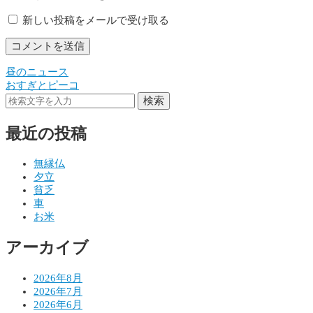
新しい投稿をメールで受け取る
昼のニュース
投
おすぎとピーコ
稿
検索
ナ
最近の投稿
ビ
ゲ
無縁仏
夕立
ー
貧乏
シ
車
お米
ョ
アーカイブ
ン
2026年8月
2026年7月
2026年6月