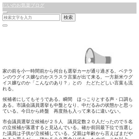
じいのお気楽ブログ
検索
選挙カー
公開:2023年4月21日
更新:2023年4月22日
徒然日記
家の前を小一時間前から何台も選挙カーが通り過ぎる。ベテラ
ンのウグイス嬢なのかスラスラ言葉が出て来る。一方新米ウグ
イス嬢なのか「こんなのあり？」との たどたどしい言葉も流
れる。
候補者にしてもそうである。瞬間 ほっこりとする声・口調も
ある。市議会議員選挙も中盤となり、中だるみの状態かと思っ
ている。今日から終盤 再度熱も入って来るに違いない。
市会議員選挙立候補が２５人 議員定数２０人だったので５名
の立候補が落選すると見込んでいる。確か前回最下位で当選し
た議員は子供が立候補している。父親は年齢から言えばまだや