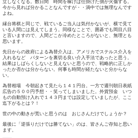
立しなくなる。数日間 時間を稼げば仕掛けた側が火傷する。
今から見れば分かることなんですが・・渦中では無理なんです
よね。
縁台将棋と同じで、戦ているご当人は気付かないが、横で見て
いる人間には見えてしまう。同様なことで、囲碁でも岡目八目
と言いますので、人間どこか冷めたところがないと、無理とも
思います。
先日からの政府による為替介入は、アメリカでステルス介入を
入れるなど パターンを裏切る良い介入手法であったと思う。
結果はしばらくしないと見えないと思うので、戦略的に正しか
ったか否かは分からない。何事も時間が経たないと分からな
い。
為替相場 今朝起きて見たら１４１円台。一方で週刊朝日表紙
広告の５００円予想・・笑ってしまいました。外貨預金 いつ
もの自動預け入れで１４３円までは設定していましたが、ここ
迄下がるとは？！
世の中の動きが荒いと思うのは おじさんだけでしょうか？
最後に「逆張りだけでは勝てない」のは、皆さんご存知と思い
ます。