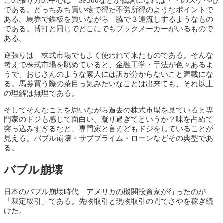
この張り方の中心は SP500などが低調になれば・・のスケベ心
である。どっちみち買い物で得た不労所得のようなポイントで
ある。馬券で鉄板を買いながら 脇で３連流しするようなもの
である。博打と同じでどこにでもブックメーカーがいるもので
ある。
逆張りは 株式市場でもよく使われて来たものである。そんな
考えで株式市場を眺めていると、金融工学・手法が色々あるよ
うで、おじさんのような素人には訳が分からないこと満載にな
る。馬券買う際の茶目っ気みたいなことは出来ても、それ以上
の理解は無理である。
そしてそんなことを思いながら過去の株式市場を見ていると専
門家のドジも感じて面白い。凝り過ぎてというか？味を占めて
突っ込みすぎるなど、専門家と言えどもドジをしていることが
見える。バブル崩壊・サブプライム・ローンなどその典型であ
る。
バブル崩壊
日本のバブル崩壊時代 アメリカの機関投資家が行ったのが
「裁定取引」である。先物取引と現物取引の間でさやを稼ぎ続
けた。