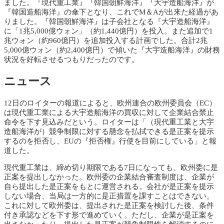
ました。『現代重工業』『韓国朝鮮海洋』『大宇造船海洋』が
『韓国造船海洋』の傘下となり、これでM＆Aが出来た経過があ
りました。『韓国朝鮮海洋』は子会社となる『大宇造船海洋』
に「1兆5,000億ウォン」（約1,440億円）を投入。また追加で1
兆ウォン（約960億円）を追加投入する計画でした。合計2兆
5,000億ウォン（約2,400億円）で傾いた『大宇造船海洋』の財務
状況を好転させるつもりだったのです。
ニュース
12日のロイターの報道によると、欧州連合の欧州委員会（EC）
は現代重工業による大宇造船海洋の買収に対して企業結合禁止
命令を下す見込みだという。ロイターは「（現代重工業と大宇
造船海洋が）競争制限に対する懸念を払拭できる是正案を提示
するのを拒否し、EUの『拒否権』行使を目前にしている」と報
道した。
現代重工業は、締め切り期限である7日になっても、欧州委に是
正案を提出しなかった。欧州委の企業結合審査制度は、企業が
自ら提出した是正案をもとに運営される。会社が是正案を提示
しない場合、当局は一方的に是正措置を課すことはできない。
これに対して欧州委は、提出された是正案を検討した後、条件
付き承認などを下す形で進めていく。ただし、企業が是正案を