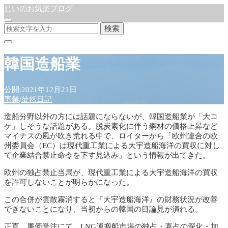
じいのお気楽ブログ
検索
韓国造船業
公開:2021年12月21日
事業
/
徒然日記
造船分野以外の方には話題にならないが、韓国造船業が「大コ
ケ」しそうな話題がある。脱炭素化に伴う鋼材の価格上昇など
マイナスの風が吹き荒れる中で、ロイターから「欧州連合の欧
州委員会（EC）は現代重工業による大宇造船海洋の買収に対し
て企業結合禁止命令を下す見込み」という情報が出てきた。
欧州の独占禁止当局が、現代重工業による大宇造船海洋の買収
を許可しないことが明らかになった。
この合併が雲散霧消すると『大宇造船海洋』の財務状況が改善
できないことになり、当初からの韓国の目論見が潰れる。
正直 廉価受注にて LNG運搬船市場の独占・寡占の深化・加