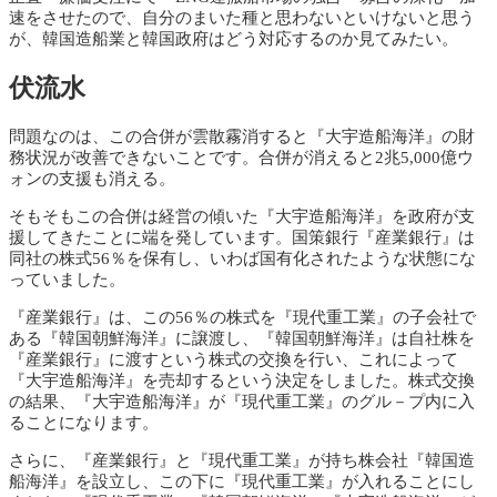
速をさせたので、自分のまいた種と思わないといけないと思う
が、韓国造船業と韓国政府はどう対応するのか見てみたい。
伏流水
問題なのは、この合併が雲散霧消すると『大宇造船海洋』の財
務状況が改善できないことです。合併が消えると2兆5,000億ウ
ォンの支援も消える。
そもそもこの合併は経営の傾いた『大宇造船海洋』を政府が支
援してきたことに端を発しています。国策銀行『産業銀行』は
同社の株式56％を保有し、いわば国有化されたような状態にな
っていました。
『産業銀行』は、この56％の株式を『現代重工業』の子会社で
ある『韓国朝鮮海洋』に譲渡し、『韓国朝鮮海洋』は自社株を
『産業銀行』に渡すという株式の交換を行い、これによって
『大宇造船海洋』を売却するという決定をしました。株式交換
の結果、『大宇造船海洋』が『現代重工業』のグル－プ内に入
ることになります。
さらに、『産業銀行』と『現代重工業』が持ち株会社『韓国造
船海洋』を設立し、この下に『現代重工業』が入れることにし