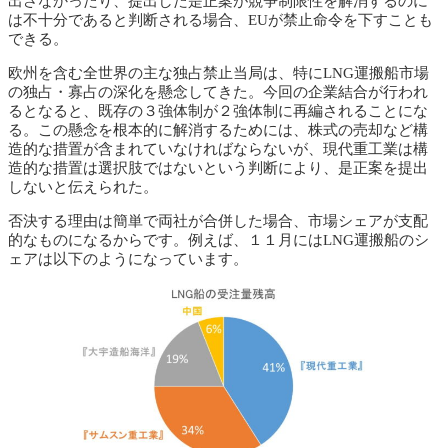
出さなかったり、提出した是正案が競争制限性を解消するのに
は不十分であると判断される場合、EUが禁止命令を下すことも
できる。
欧州を含む全世界の主な独占禁止当局は、特にLNG運搬船市場
の独占・寡占の深化を懸念してきた。今回の企業結合が行われ
るとなると、既存の３強体制が２強体制に再編されることにな
る。この懸念を根本的に解消するためには、株式の売却など構
造的な措置が含まれていなければならないが、現代重工業は構
造的な措置は選択肢ではないという判断により、是正案を提出
しないと伝えられた。
否決する理由は簡単で両社が合併した場合、市場シェアが支配
的なものになるからです。例えば、１１月にはLNG運搬船のシ
ェアは以下のようになっています。