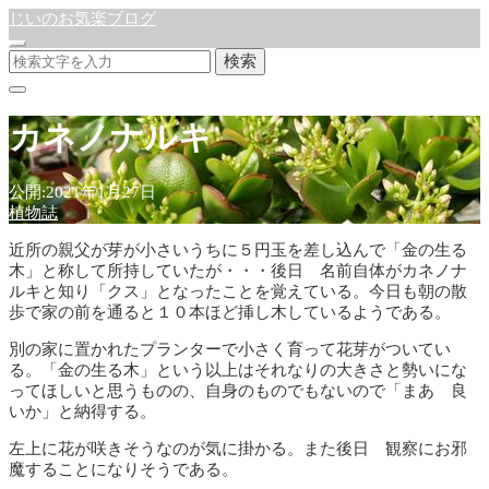
じいのお気楽ブログ
検索
カネノナルキ
公開:2021年1月27日
植物誌
近所の親父が芽が小さいうちに５円玉を差し込んで「金の生る
木」と称して所持していたが・・・後日 名前自体がカネノナ
ルキと知り「クス」となったことを覚えている。今日も朝の散
歩で家の前を通ると１０本ほど挿し木しているようである。
別の家に置かれたプランターで小さく育って花芽がついてい
る。「金の生る木」という以上はそれなりの大きさと勢いにな
ってほしいと思うものの、自身のものでもないので「まあ 良
いか」と納得する。
左上に花が咲きそうなのが気に掛かる。また後日 観察にお邪
魔することになりそうである。