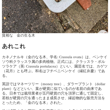
貧相な 金の生る木
あれこれ
カネノナルキ（金のなる木、学名: Crassula ovata）は、ベンケイ
ソウ科クラッスラ属の多肉植物。正式には、クラッスラ・ポル
ツラケア（英: Crassula portulacea）といい、園芸名では、カゲツ
（花月）とも呼ぶ。和名はフチベニベンケイ（縁紅弁慶）であ
る。
英語ではマネーツリー（money tree）、ダラープラント（dollar
plant）などといい、葉が硬貨に似ているのが名前の由来であ
る。日本では栽培業者が五円硬貨の穴を頂芽に通して固定し、
若枝が硬貨の穴を通ったまま成長させ、縁起物的な販売方法を
とったため、「金のなる木」された。