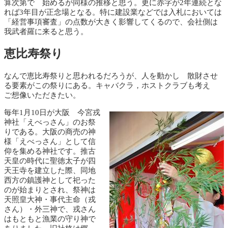
算次第で 始めるが同様の推移と思う。更に赤字が2年連続とな
れば3年目が正念場となる。特に建設業などでは入札においては
「経営事項審査」の点数が大きく影響してくるので、会社側は
我武者羅に来ると思う。
恵比寿祭り
なんで恵比寿祭りと思われるだろうが、人を動かし 散財させ
る要素がこの祭りにある。キャバクラ，ホストクラブも考え
ご想像いただきたい。
毎年1月10日が大阪 今宮戎
神社「えべっさん」のお祭
りである。大阪の商売の神
様「えべっさん」として信
仰を集める神社です。推古
天皇の時代に聖徳太子が四
天王寺を建立した際、同地
西方の鎮護神として祀った
のが始まりとされ、祭神は
天照皇大神・事代主命（戎
さん）・外三神で、戎さん
はもともと漁業の守り神で