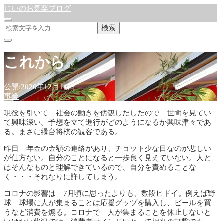
じいのお気楽ブログ
検索
これから
公開:2020年12月14日
事業
現役を引いて 社会の動きを傍観しだしたので 世間を見てい
て興味深い。予想を立て進行がどのようになるか興味津々であ
る。まさに縁台将棋の観客である。
昨日 年金の金額の連絡があり、チョット少な目なのが悲しい
が仕方ない。自分のことになると一歩良く見えていない。人と
はそんなものと理解できているので、自分を責めることな
く・・・それなりに許してしまう。
コロナの影響は 7月頃に思ったよりも、数段ヒドイ。例えば野
球 球場に人が集まることは応援グッヅを購入し、ビールを買
うなど消費を煽る。コロナで 人が集まることを休止しないと