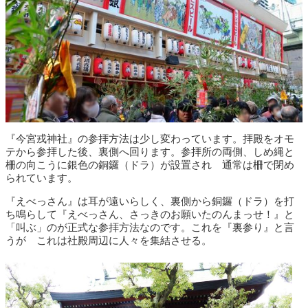
『今宮戎神社』の参拝方法は少し変わっています。拝殿をオモ
テから参拝した後、裏側へ回ります。参拝所の両側、しめ縄と
柵の向こうに銀色の銅鑼（ドラ）が設置され 通常は柵で閉め
られています。
『えべっさん』は耳が遠いらしく、裏側から銅鑼（ドラ）を打
ち鳴らして『えべっさん、さっきのお願いたのんまっせ！』と
「叫ぶ」のが正式な参拝方法なのです。これを『裏参り』と言
うが これは社殿周辺に人々を集結させる。