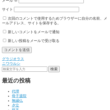
メール
※
サイト
次回のコメントで使用するためブラウザーに自分の名前、メ
ールアドレス、サイトを保存する。
新しいコメントをメールで通知
新しい投稿をメールで受け取る
グラジオラス
投
ニワウルシ
稿
検索
ナ
最近の投稿
ビ
ゲ
代理
母子退院
ー
無縁仏
シ
夕立
貧乏