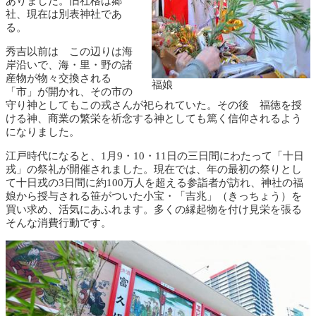
ありました。旧社格は郷
社、現在は別表神社であ
る。
秀吉以前は この辺りは海
岸沿いで、海・里・野の諸
産物が物々交換される
福娘
「市」が開かれ、その市の
守り神としてもこの戎さんが祀られていた。その後 福徳を授
ける神、商業の繁栄を祈念する神としても篤く信仰されるよう
になりました。
江戸時代になると、1月9・10・11日の三日間にわたって「十日
戎」の祭礼が開催されました。現在では、年の最初の祭りとし
て十日戎の3日間に約100万人を超える参詣者が訪れ、神社の福
娘から授与される笹がついた小宝・「吉兆」（きっちょう）を
買い求め、活気にあふれます。多くの縁起物を付け見栄を張る
そんな消費行動です。