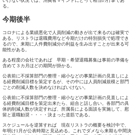
いけない状況では、消費者マインドにとって相当の打撃であ
る。
今期後半
コロナによる業績悪化で人員削減の動きが出て来るのは確実で
ある。リストラは退職費用など今期だけの特別損失で処理でき
るので、来期に人件費削減分の利益を生み出すことが出来る可
能性がある。
ある程度の会社であれば 早期・希望退職募集は事前の準備を
含めて３カ月ほどの期間が掛かる。
公表前に不採算部門の整理・縮小などの事業計画の見直しによ
る経費削減目標を策定するが、その中には人員削減規模と部門
ごとの削減人数を決めなければいけない。
公表前に不採算部門の整理・縮小などの事業計画の見直しによ
る経費削減目標を策定出来たら、組合と話し合い。各部門の具
体的削減人数が決定すれば、所属長による面談を実施して、慰
留と退職勧奨・・・・決まった道筋である。
スケジュールを逆算すれば 現在リストラの概要を検討中で、
年明け1月が公表時期と見込める。これでダメなら来期も中間決