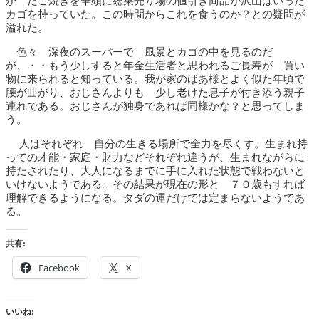
が たこ焼きを筆頭に総菜売り場の値引き商品が沢山はいった
カゴを持っていた。この時間からこれを食うのか？との疑問が
溢れた。
色々 深夜のスーパーで 風景とカゴの中を見るのだ
が、・・もう少しすると年金生活者と思われるご長寿が 買い
物に来られると知っている。我が家のばあ様とよく似た年頃で
腰が曲がり、おじさんよりも 少し老けた息子が付き添う親子
連れである。おじさんが独身であれば同様かな？と思ってしま
う。
人はそれぞれ 自分の生きる場所で全力を尽くす。生まれ持
っての才能・家庭・財力などそれぞれ違うが、生まれながらに
持たされたり、大人になるまでに手に入れた状態で戦わないと
いけないようである。その結果が現在の形と ７０歳もすれば
理解できるようになる。タダの運だけでは定まらないようであ
る。
共有:
Facebook
X
いいね: