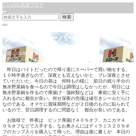
じいのお気楽ブログ
検索
プレ深夜スーパー
公開:2026年2月7日
徒然日記
昨日はバイトだったので帰り道にスーパーで買い物をする。
１０時半過ぎなので、深夜とも言えないかと プレ深夜とさせ
ていただいた。今日の昼は 何時もの様に 前日の残り半分の
無水野菜鍋を食べるので今日は調理はしなかったが、明日には
無水野菜鍋を作るので厚揚げ・蒲鉾類などは 事前に安く手に
入れるのに都合が良い。何せ深夜の売場は値引きシールだらけ
なのである。オマケに賞味期間などが２日後のものに貼られて
いるので、翌日調理するのに問題なく 都合が良いのである。
お陰様で 昨夜は ビック厚揚げ４０％オフ、カニカマ４
０％オフなどで入手する。なお奥さんにはティラミス２０％オ
フのカップ入りを購入して帰った。理由は後に書くが 本日の