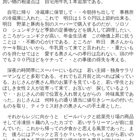
買い物の相違点は 自宅用牛乳１本追加である。
自宅に帰り 冷蔵庫に保管して・・今朝持ち出して 事務所
の冷蔵庫に入れた。これで 明日は１５０円以上節約出来る。
明日 野菜と豚肉を別のスーパーで購入するのだが、ソロソ
ロ シュンギクなど季節の定番物などを購入して調理したい。
ところがシュンギクが高い。年金生活者 この物価上昇に抗う
ことは・・不断の心がけである。ところが 昨日 奥さんから
ケーキ類はいいから、牛乳買って来てと言われた・・重たいも
のを持たせてはと 愛する奥さんへの孝行は忘れない。頭の中
でも２００円ほどをケチって・・との事後の得失を考える。
深夜の時間帯にスーパーにいるのは 若い主婦・独身サラリ
ーマンなどと多彩である。それでも正月前と比べれば減ってい
る。おじさんが奥さん用のお菓子を見ていると、若い学生とお
ぼしき女性２人が近寄って来て、お互いが 探しているよう
で・・おじさんの前で位置を入れ替えながらの 吟味風景であ
った。おじさんは 何時もの通り適当に値引きシールの付いた
ものを取り、ティラミス好きの奥さんへの手土産とした。
それからレジに向かうと ビールパックと総菜売り場の商品
そして冷凍担々麺の入ったカゴで 若いサラリーマンが前に並
んでいた。これから帰っての夕食かと思える風景であった。ま
た 後ろにはアベックと言うか？いちゃいちゃしながら若いの