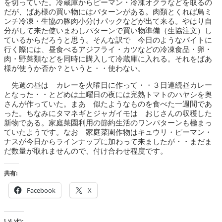
を切っていた。冷蔵庫からピーマン・冷凍オクラなどを取るの
だが、ばあ様の買い物にはパターンがある。肉類とくれば鳥ミ
ンチ冷凍・生協の豚肉小分けパックなどが出て来る。やはり自
分がして来た使いまわしパターンで買い物準備（生協注文）し
ているからだろうと思う。そんな訳で 今日のようなバイトに
行く際には、昼食べるアジフライ・カツなどの冷凍食品・卵・
肉・野菜類などを同時に購入して冷蔵庫に入れる。それをばあ
様が使うか否か？というと・・使わない。
先週の昼は カレーを火曜日に作って・・３日連続昼カレー
となった・・とどめは土曜日の夜には完熟トマトのハヤシを奥
さんが作っていた。まあ 似たようなものを食べた一週間であ
った。ちなみにタマネギとジャガイモは おじさんの収穫した
新物である。家庭菜園利用の節約生活のワンパターンも極まっ
ていたようです。なお 家庭菜園作物はキュウリ・ピーマン・
ナスが今日からラインナップに加わって来ましたが・・まだま
だ数量が取れませんので、付け合わせ程度です。
共有:
Facebook
X
いいね: