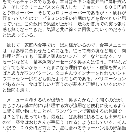
を食べるチャンスでもある。本日はチキン南蛮弁当に鳥肝煮込
み そしてクリームパスタを購入した。チョット ８００円超
と予算オーバー そしてカロリーオーバーであるが・・疲れが
貯まっているので ビタミンの多い内臓肉などを食べたいと思
っていた。この数日で気温が上がり 幾らか首肩での突っ張り
感も無くなってきた。気温と共に徐々に回復していくのだろう
とは思っている。
総じて 家庭内食事では ばあ様がいるので、食事メニュー
は ばあ様に合わせたものになる。従って肉の塊など無く 肉
料理と言っても「豆腐と鶏肉のハンバーグ」などになる。ソー
セージなども 基本魚肉ソーセージを奥さんは使う。DHAなど
どうでも良いから・・たまになら理解するが・・種類を変えれ
ばと思うがワンパターン。タコさんウインナーを作れないシャ
ウエッセン一択なども似たようなものである。バリエーション
があるから 食は楽しいと言うのが基本と理解しているのか？
と疑問も湧く。
メニューを考えるのが億劫と 奥さんからよく聞くのだが、
おじさんは基本的には料理する方が流用など便利に使えるよう
に賢く買い物したことが、ワンパターンで苦慮するの原因で
は？と半ば思っている。最近は ばあ様に頼ることも出来ない
ので 昼食はおじさんが手伝う（作る）ようにしている。そん
な訳で ２０分ほど前まで、昼に食べるチャーハン用の野菜類