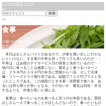
じいのお気楽ブログ
検索
食事
公開:2025年6月9日
徒然日記
本日はおじさんバイトがあるので、夕食を買い出しに行かな
いといけない。すき家の牛丼を持って行っても良いのだが・・
牛丼は ばあ様のデイサービス日の昼食と決めているので・・
他の日に食べることは滅多にない。最近よく食べるパターン
は ２９８円か３９８円の弁当と惣菜から一品 そして冷凍
麺・フリーズドライ噌汁等である。総額で７００円プラスと言
ったところである。この値段だとすき家・吉野家で食べる あ
るいは持ち帰りが安いとなる。そのせいか 最近は自炊・弁当
するよりも 外食が安いと感じる。
食事は 食べたいものを食べると言うのが本筋である。普段
おじさん一人で食べることがほとんどないので、食べたいもの