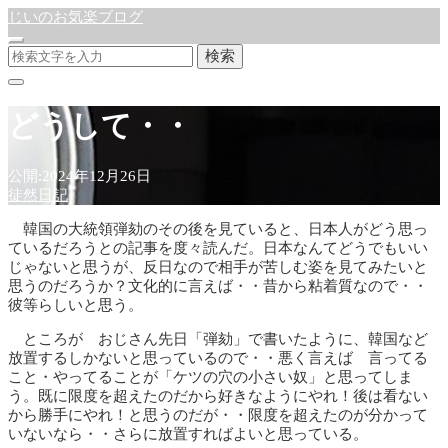
じいのお気楽ブログ
検索
どうして・・
公開:2024年12月26日
徒然日記
韓国の大統領弾劾のその後を見ていると、日本人がどう思っ
ているだろうとの記事を度々読んだ。日本なんてどうでもいい
じゃないと思うが、反日なので相手が苦しむ姿を見てみたいと
思うのだろうか？文化的に言えば・・昔から粘着質なので・・
彼等らしいと思う。
ところが おじさん先日「弾劾」で書いたように、韓国など
放置するしかないと思っているので・・悪く言えば 言ってる
こと・やってることが「ケツの穴の小さい奴」と思ってしま
う。既に限度を超えたのだから好きなようにやれ！後は看ない
から勝手にやれ！と思うのだが・・限度を超えたのが分かって
いないなら・・さらに放置すればよいと思っている。