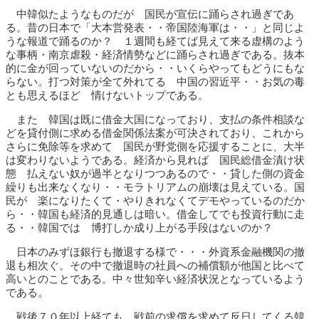
中韓似たようなものだが 国民が宣伝に踊らされ過ぎであ
る。昔の日本で「大本営発表・・帝国陸海軍は・・」と同じよ
うな報道で踊るのか？ １週間も経てば見えて来る虚構のよう
な事柄・南京虐殺・経済情勢などに踊らされ過ぎである。抜本
的に金が回っていないのだから・・いくらやってもどうにもな
らない。打つ対策が全て外れてる 中国の習近平・・お気の毒
とも思えるほど 情けないトップである。
また 韓国は既に借金大国になっており、支払の条件相談な
どを貸付側に求める借金関係法案が可決されており、これから
さらに免除等を求めて 国民が野党側を応援することに、大半
は変わりないようである。経済から見れば 国民総借金漬け状
態 払えない奴が過半となりつつあるので・・貸した側の資金
繰りも出来なくなり・・モラトリアムの崩壊は見えている。国
民が 楽になりたくて・やりきれなくてデモやっているのだか
ら・・韓国も経済的見通しは暗い。借金してでも投資行動に走
る・・韓国では 博打しか成り上がる手段はないのか？
日本のみずほ銀行も撤退する様で・・・外資系金融機関の撤
退も相次ぐ。その中で撤退時の社員への補償額が他国と比べて
高いとのことである。中々世知辛い経済状況となっているよう
である。
戦後７０年以上経ても 戦前の求償を求めて反日してくる韓