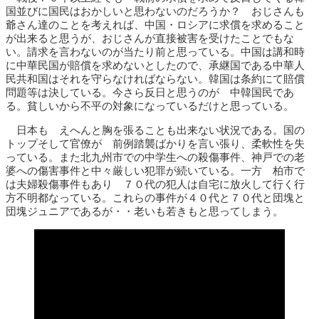
国並びに国民はおかしいと思わないのだろうか？ おじさんも
爺さん達のことを考えれば、中国・ロシアに求償を求めること
が出来ると思うが、おじさんが直接被害を受けたことでもな
い。請求を言わないのが当たり前と思っている。中国は講和時
に中華民国が賠償を求めないとしたので、承継国である中華人
民共和国はそれを守らなければならない。韓国は条約にて賠償
問題等は決している。今さら反日と思うのが 中韓国民であ
る。貧しいから不平の対象になっているだけと思っている。
日本も えへんと胸を張ることも出来ない状況である。国の
トップそして官僚が 前例踏襲ばかりを言い張り、柔軟性を失
っている。また北九州市での中学生への殺傷事件、神戸での老
婆への傷害事件と中々厳しい犯罪が続いている。一方 柏市で
は夫婦殺傷事件もあり ７０代の犯人は自宅に放火して行く行
方不明都なっている。これらの事件が４０代と７０代と団塊と
団塊ジュニアであるが・・老いも若きもと思ってしまう。