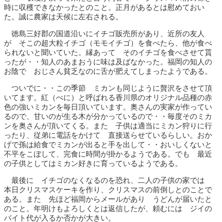
時に収穫できなかったとのこと。正月があるとは慰めておい
た。誠に農家は天候に左右される。
徳島三好郡の国道沿いにイチゴ販売所があり、近所の友人
が そこの超大粒イチゴ（モモイチゴ）を食べたら、他が食べ
られないと聞いていた。縁あって そのイチゴを食べさせて貰
ったが・・知人のあまおうに味は及ばなかった。福岡の知人の
お陰で おじさん貧乏なのに舌が肥えてしまったようである。
ついでに・・この季節 ミカンも同じように贅沢をさせて頂
いてます。紅（べに）と呼ばれる香川県のオリジナル品種の赤
色の強いミカンを毎日頂いています。奥さんの実家が作ってい
るので、甘いのが生る木が分かっているので・・毎度そのミカ
ンを奥さんが頂いてくる。また 子供は適当にミカン狩りに行
ったり、従弟に電話をかけて 直接送らせているらしい。おか
げで孫は給食でミカンが出ると手を出して・・おいしくないと
不平をこぼして、完食に時間が掛かるようである。でも 最近
の子供としてはミカン好きに育っているようである。
最後に イチゴのなくなるのを恐れ、二人の子供の家では
本日クリスマスケーキを作り、クリスマスの前倒しとのことで
ある。また 先ほど福岡からメールがあり うどんが届いたと
のこと。年明けもよろしくとは返信したが、頼むには ジイの
バイト代が入るか否かが大きい。