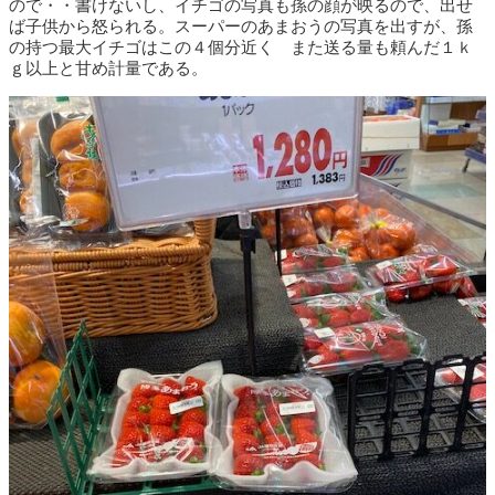
ので・・書けないし、イチゴの写真も孫の顔が映るので、出せ
ば子供から怒られる。スーパーのあまおうの写真を出すが、孫
の持つ最大イチゴはこの４個分近く また送る量も頼んだ１ｋ
ｇ以上と甘め計量である。