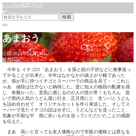
じいのお気楽ブログ
検索
あまおう
公開:2024年12月23日
徒然日記
今年も イチゴの「あまおう」を孫と姪の子供などに無事送っ
てやることが出来た。今年はなかなかの値上がり幅であった
が、孫が手に持つイチゴとスーパーでの商品を見て・・これじ
ゃあ 値段は仕方ないと納得した。逆に知人の格段の配慮を感
じ 有難かった。意気に感じるのが人の世の常！もちろん 急
いで県内人気のうどん屋に行き、正月用にと 生ソバとうどん
を詰め合わせて オリジナルセットを作り発送した。そしてス
ーパーで見たイチゴの話はせずに、うどんなどを送ったこと、
気象が不順な中 孫に良いものを送っていただいたことの感謝
を伝えた。
まあ 高いと言っても友人価格なので市販の価格とは異なる