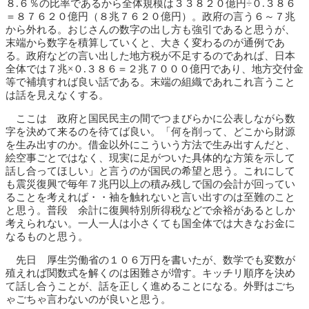
８.６％の比率であるから全体規模は３３８２０億円÷０.３８６
＝８７６２０億円（８兆７６２０億円）。政府の言う６～７兆
から外れる。おじさんの数字の出し方も強引であると思うが、
末端から数字を積算していくと、大きく変わるのが通例であ
る。政府などの言い出した地方税が不足するのであれば、日本
全体では７兆×０.３８６＝２兆７０００億円であり、地方交付金
等で補填すれば良い話である。末端の組織であれこれ言うこと
は話を見えなくする。
ここは 政府と国民民主の間でつまびらかに公表しながら数
字を決めて来るのを待てば良い。「何を削って、どこから財源
を生み出すのか。借金以外にこういう方法で生み出すんだと、
絵空事ごとではなく、現実に足がついた具体的な方策を示して
話し合ってほしい」と言うのが国民の希望と思う。これにして
も震災復興で毎年７兆円以上の積み残しで国の会計が回ってい
ることを考えれば・・袖を触れないと言い出すのは至難のこと
と思う。普段 余計に復興特別所得税などで余裕があるとしか
考えられない。一人一人は小さくても国全体では大きなお金に
なるものと思う。
先日 厚生労働省の１０６万円を書いたが、数学でも変数が
殖えれば関数式を解くのは困難さが増す。キッチリ順序を決め
て話し合うことが、話を正しく進めることになる。外野はごち
ゃごちゃ言わないのが良いと思う。