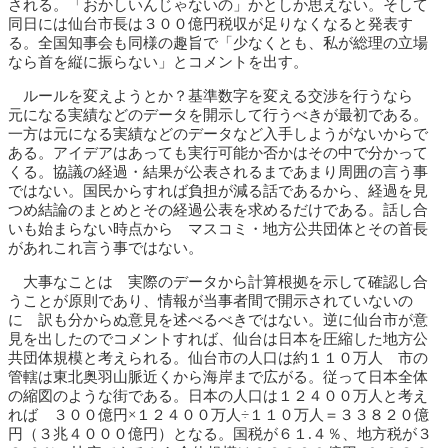
される。「おかしいんじゃないの」かとしか思えない。そして
同日には仙台市長は３００億円税収が足りなくなると発表す
る。全国知事会も同様の趣旨で「少なくとも、私が総理の立場
なら首を縦に振らない」とコメントを出す。
ルールを変えようとか？基準数字を変える交渉を行うなら
元になる実績などのデータを開示して行うべきが最初である。
一方は元になる実績などのデータなど入手しようがないからで
ある。アイデアはあっても実行可能か否かはその中で分かって
くる。協議の経過・結果が公表されるまであまり周囲の言う事
ではない。国民からすれば負担が減る話であるから、経過を見
つめ結論のまとめとその経過公表を求めるだけである。話し合
いも始まらない時点から マスコミ・地方公共団体とその首長
があれこれ言う事ではない。
大事なことは 実際のデータから計算根拠を示して確認し合
うことが原則であり、情報が当事者間で開示されていないの
に 訳も分からぬ意見を述べるべきではない。逆に仙台市が意
見を出したのでコメントすれば、仙台は日本を圧縮した地方公
共団体規模と考えられる。仙台市の人口は約１１０万人 市の
管轄は東北奥羽山脈近くから海岸まで広がる。従って日本全体
の縮図のような街である。日本の人口は１２４００万人と考え
れば ３００億円×１２４００万人÷１１０万人＝３３８２０億
円（３兆４０００億円）となる。国税が６１.４％、地方税が３