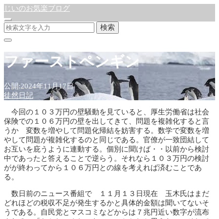
じいのお気楽ブログ
検索
ファーストペンギン
公開:2024年11月17日
徒然日記
今回の１０３万円の壁騒動を見ていると、厚生労働省は社会
保険での１０６万円の壁を出してきて、問題を複雑化すると言
うか 変数を増やして問題化帰結を妨害する。数学で変数を増
やして問題が複雑化するのと同じである。官僚が一致団結して
お互いを庇うように連動する。個別に聞けば・・以前から検討
中であったと答えることで逆らう。それなら１０３万円の検討
がが終わってから１０６万円との線を考えれば済むことであ
る。
数日前のニュース番組で １１月１３日現在 玉木氏はまだ
どれほどの税収不足が発生するかと具体的金額は聞いてないそ
うである。自民党とマスコミなどからは７兆円近い数字が流布