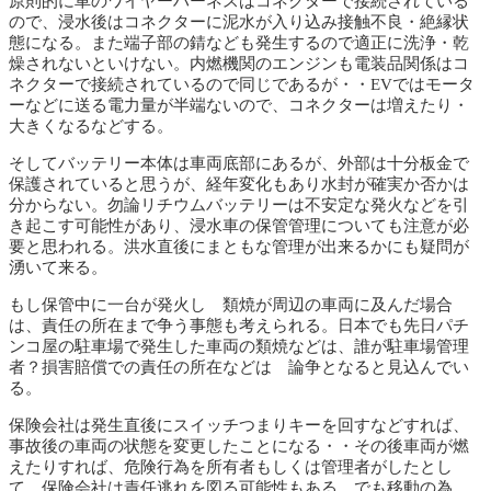
原則的に車のワイヤーハーネスはコネクターで接続されている
ので、浸水後はコネクターに泥水が入り込み接触不良・絶縁状
態になる。また端子部の錆なども発生するので適正に洗浄・乾
燥されないといけない。内燃機関のエンジンも電装品関係はコ
ネクターで接続されているので同じであるが・・EVではモータ
ーなどに送る電力量が半端ないので、コネクターは増えたり・
大きくなるなどする。
そしてバッテリー本体は車両底部にあるが、外部は十分板金で
保護されていると思うが、経年変化もあり水封が確実か否かは
分からない。勿論リチウムバッテリーは不安定な発火などを引
き起こす可能性があり、浸水車の保管管理についても注意が必
要と思われる。洪水直後にまともな管理が出来るかにも疑問が
湧いて来る。
もし保管中に一台が発火し 類焼が周辺の車両に及んだ場合
は、責任の所在まで争う事態も考えられる。日本でも先日パチ
ンコ屋の駐車場で発生した車両の類焼などは、誰が駐車場管理
者？損害賠償での責任の所在などは 論争となると見込んでい
る。
保険会社は発生直後にスイッチつまりキーを回すなどすれば、
事故後の車両の状態を変更したことになる・・その後車両が燃
えたりすれば、危険行為を所有者もしくは管理者がしたとし
て、保険会社は責任逃れを図る可能性もある。でも移動の為