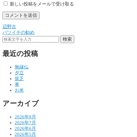
新しい投稿をメールで受け取る
辺野古
投
バツイチの勧め
稿
検索
ナ
最近の投稿
ビ
ゲ
無縁仏
夕立
ー
貧乏
シ
車
お米
ョ
アーカイブ
ン
2026年8月
2026年7月
2026年6月
2026年5月