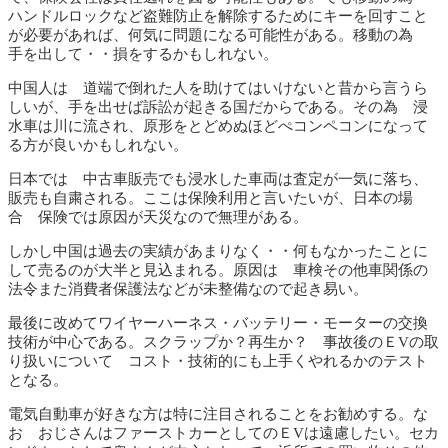
ハンドルロックなど盗難防止を解除するためにキーを回すこと
が必要があれば、何気に問題になる可能性がある。移動の為
手を出して・・損をするかもしれない。
中国人は 道端で倒れた人を助けてはいけないと昔から言うら
しいが、手を出せば訴訟が起きる国だからである。その為 浸
水車は川に流され、原形をとどめぬほどぺコンペコンになって
る方が良いかもしれない。
日本では 中古車販売でも浸水した車両は査定が一気に落ち、
販売も自粛される。ここは保険利用と言いたいが、日本の場
合 保険では原因が天災なので無理がある。
しかし中国は過去の実績があまりなく・・何もなかったことに
して売るのが大半と見込まれる。原因は 車検その他車関係の
法令また消費者保護法などが未整備なので起き易い。
最後に改めてワイヤーハーネス・バッテリー・モーターの交換
技術が中心である。スクラップか？再生か？ 事故後のＥVの取
り扱いについて コスト・技術的にも上手くやれるかのテスト
となる。
電気自動車が好きな方は特に注目されることをお勧めする。な
お おじさんはファーストカーとしてのＥVは遠慮したい。セカ