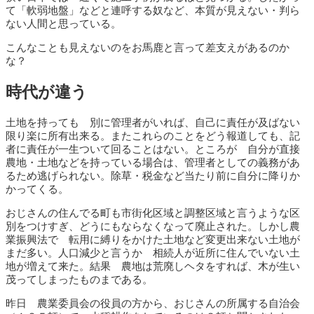
て「軟弱地盤」などと連呼する奴など、本質が見えない・判ら
ない人間と思っている。
こんなことも見えないのをお馬鹿と言って差支えがあるのか
な？
時代が違う
土地を持っても 別に管理者がいれば、自己に責任が及ばない
限り楽に所有出来る。またこれらのことをどう報道しても、記
者に責任が一生ついて回ることはない。ところが 自分が直接
農地・土地などを持っている場合は、管理者としての義務があ
るため逃げられない。除草・税金など当たり前に自分に降りか
かってくる。
おじさんの住んでる町も市街化区域と調整区域と言うような区
別をつけすぎ、どうにもならなくなって廃止された。しかし農
業振興法で 転用に縛りをかけた土地など変更出来ない土地が
まだ多い。人口減少と言うか 相続人が近所に住んでいない土
地が増えて来た。結果 農地は荒廃しヘタをすれば、木が生い
茂ってしまったものまである。
昨日 農業委員会の役員の方から、おじさんの所属する自治会