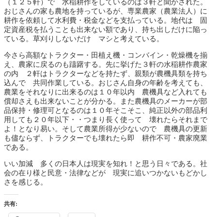
（１２５軒）で 水稲耕作をしているのは３軒と聞かされた。
おじさんの家も農地を持っているが、専業農家（農業法人）に
耕作を依頼して水利費・税金などを支払っている。地代は 固
定資産税を払うことも出来ない額であり、持ち出しだけに陥っ
ている。草刈りしないだけ マシと考えている。
今さら高額なトラクター・田植え機・コンバイン・乾燥機を揃
え、農家に戻るのも躊躇する。先に挙げた３軒の水稲耕作農家
の内 ２軒はトラクターなどを持たず、親類が農機具類を持ち
込んで 共同作業している。おじさん自身の年齢を考えても、
農業をそれなりに出来るのは１０年以内 農機具など入れても
償却さえも出来ないことが分かる。また農機具のメーカーが部
品保持・修理可となるのは１０年そこそこ、純正以外の部品利
用しても２０年以下・・つまり長く使って 壊れたらそれまで
よ！となり易い。そして農業所得が少ないので 農機具の更新
も儘ならず、トラクターでも壊れたら即 耕作不可・農家廃業
である。
いい加減 多くの日本人は現実を知れ！と思う日々である。社
会の在り様と民意・法律などが 現実に追いつかないもどかし
さを感じる。
共有: