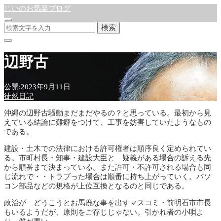
じいのお気楽ブログ
検索
辺野古
公開:2023年9月11日
徒然日記
沖縄の辺野古騒動まだまだやるの？と思っている。最初から見
えている結論に難癖をつけて、工事を妨害していたようなもの
である。
建設・土木での法律における許可権者は順序良く定められてい
る。市町村長・知事・建設大臣と 疑義がある場合の訴える先
から順番まで決まっている。また許可・不許可される場合も同
じ流れで・・トラブった場合は順番に持ち上がっていく。パソ
コン部品などの規格が上位互換となるのと同じである。
政治が どうこうとお馬鹿な事を出すマスコミ・前明石市市長
もいるようだが、原則をご存じじゃない。引かれ者の小唄よ