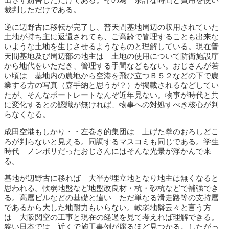
出さず妨害しただけである。その為 余計な時間と費用を使い
裁判しただけである。
逆に辺野古に移転が完了し、普天間基地周辺の収用されていた
土地が持ち主に返還されても、ご高齢で管理することも出来な
いような土地を生じさせるようなものと理解している。現在普
天間基地及び周辺部の地主は 土地の使用について防衛施設庁
から地代をいただき、管理する手間などもない。おじさんが若
い頃は 基地内の農地から空港を飛び立つＢ５２などの下で農
業する方の写真（嘉手納と思うが？）が掲載されるなどしてい
たが、そんなポートレートなんぞ近年見ない。物事が時代と共
に変化するとの認識が無ければ、物事への対処すべき核心が判
らなくなる。
成田空港もしかり・・左巻き的集団は 上げた拳のおろしどこ
ろが判らないと見える。同調するマスコミも同じである。学生
時代 ノンポリだったおじさんにはそんな光景が浮かんで来
る。
基地が辺野古に移れば 大半が埋立地となり地主は無くなると
思われる。軟弱地盤など地盤改良材・杭・砂杭などで補強でき
る。高層ビルなどの基礎と違い ただ単なる滑走路等の支持層
であるから大した地耐力もいらない。軟弱地盤云々と言う方
は 大阪関空の工事と現在の経過を見て考えれば理解できる。
狭い日本では 近くで施工事例が腐るほど見つかる。したがっ