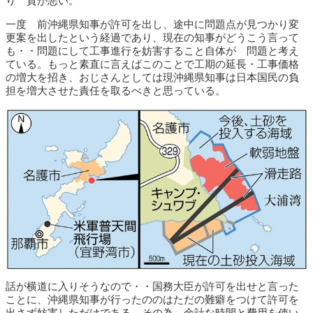
り 質が悪い。
一度 前沖縄県知事が許可を出し、途中に問題点が見つかり変
更案を出したという経過であり、現在の知事がどうこう言って
も・・問題にして工事進行を妨害すること自体が 問題と考え
ている。もっと素直に言えばこのことで工期の延長・工事価格
の増大を招き、おじさんとしては現沖縄県知事は日本国民の負
担を増大させた責任を取るべきと思っている。
話が横道に入りそうなので・・国務大臣が許可を出せと言った
ことに、沖縄県知事が行ったののはただの難癖をつけて許可を