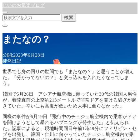
じいのお気楽ブログ
検索
またなの？
公開:2023年6月28日
徒然日記
世界でも身の回りの世間でも「またなの？」と思うことが増え
た。「分かってないの？」と突っ込みを入れたくなってしま
う。
韓国で5月26日 アシアナ航空機に乗っていた30代の韓国人男性
が、着陸直前の上空約213メートルで非常ドアを開ける騒ぎが起
きていた。幸いにも高度が低いため大事に至らなかった。
同様の事件が6月19日「飛行中のチェジュ航空機内で乗客がドア
を開けようとして暴れるハプニングが発生した」と伝えられ
た。記事によると、現地時間同日午前1時49分にフィリピン・セ
ブを出発し、韓国・仁川に向かっていたチェジュ航空機内で乗