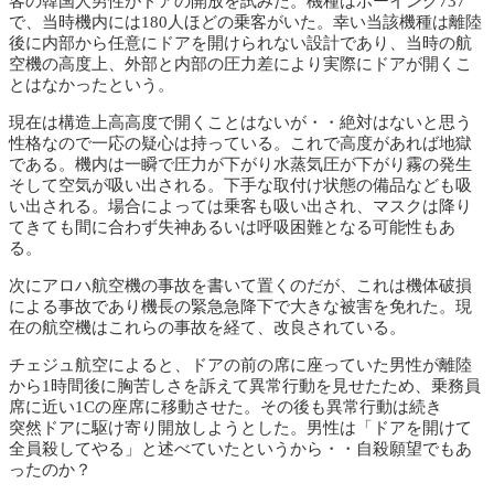
客の韓国人男性がドアの開放を試みた。機種はボーイング737
で、当時機内には180人ほどの乗客がいた。幸い当該機種は離陸
後に内部から任意にドアを開けられない設計であり、当時の航
空機の高度上、外部と内部の圧力差により実際にドアが開くこ
とはなかったという。
現在は構造上高高度で開くことはないが・・絶対はないと思う
性格なので一応の疑心は持っている。これで高度があれば地獄
である。機内は一瞬で圧力が下がり水蒸気圧が下がり霧の発生
そして空気が吸い出される。下手な取付け状態の備品なども吸
い出される。場合によっては乗客も吸い出され、マスクは降り
てきても間に合わず失神あるいは呼吸困難となる可能性もあ
る。
次にアロハ航空機の事故を書いて置くのだが、これは機体破損
による事故であり機長の緊急急降下で大きな被害を免れた。現
在の航空機はこれらの事故を経て、改良されている。
チェジュ航空によると、ドアの前の席に座っていた男性が離陸
から1時間後に胸苦しさを訴えて異常行動を見せたため、乗務員
席に近い1Cの座席に移動させた。その後も異常行動は続き
突然ドアに駆け寄り開放しようとした。男性は「ドアを開けて
全員殺してやる」と述べていたというから・・自殺願望でもあ
ったのか？