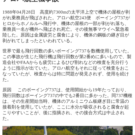
1988年04月28日 高度約7300mの太平洋上空で機体の屋根が剥
がれ乗務員が飛ばされた。アロハ航空243便 ボーイング737が
ヒロからホノルルへ飛行中、機体の屋根の一部が剥がれ落ち、
乗務員一名が機外へ飛ばされ死亡。その後無事マウイへ緊急着
陸した。原因は金属疲労と腐食により、機体の鋼板の継ぎ目が
剥がれてしまったといわれている。
世界で最も飛行回数の多いボーイング737を数機使用していた。
この事故が生じた飛行機は飛行回数が第2番めに多いもので、製
造会社やFAAからも疲労によるひび割れなどの検査を充分行う
ように指示が出ていた。アロハ航空もそれに従って検査をおこ
なっていたが、検査からは特に問題が発見されず、使用を続け
た。
原因 このボーイング737は、使用開始から19年たっており、
飛行回数はボーイング737の中でも2番目に多かった。同737機種
は、その生産開始当時、機体のアルミニウム板継ぎ目に常温の
接着剤を使用していたが、ここに水分が吸収されると腐食が起
こりやすいことが、後に指摘され、その接合方式は中止され
た。