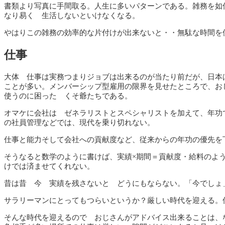
書類より写真に手間取る。人生に多いパターンである。雑務を如
なり易く 生活しないといけなくなる。
やはりこの雑務の効率的な片付けが出来ないと・・無駄な時間を
仕事
大体 仕事は実務つまりジョブは出来るのが当たり前だが、日本
ことが多い。メンバーシップ型雇用の限界を見せたところで、お
使うのに困った くそ爺たちである。
オマケに会社は ゼネラリストとスペシャリストを加えて、年功
の社員管理などでは、現代を乗り切れない。
仕事と能力そして会社への貢献度など、従来からの年功の優先を
そうなると数学のように書けば、実績×期間＝貢献度・給料のよ
けでは済ませてくれない。
昔は昔 今 実績を残さないと どうにもならない。「今でしょ
サラリーマンにとってもつらいというか？厳しい時代を迎える。
そんな時代を迎えるので おじさんがアドバイス出来ることは、