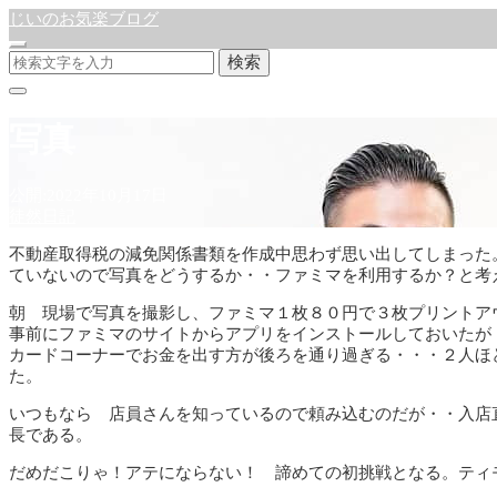
じいのお気楽ブログ
検索
写真
公開:2022年10月17日
徒然日記
不動産取得税の減免関係書類を作成中思わず思い出してしまった
ていないので写真をどうするか・・ファミマを利用するか？と考
朝 現場で写真を撮影し、ファミマ１枚８０円で３枚プリントア
事前にファミマのサイトからアプリをインストールしておいたが
カードコーナーでお金を出す方が後ろを通り過ぎる・・・２人ほ
た。
いつもなら 店員さんを知っているので頼み込むのだが・・入店
長である。
だめだこりゃ！アテにならない！ 諦めての初挑戦となる。ティ