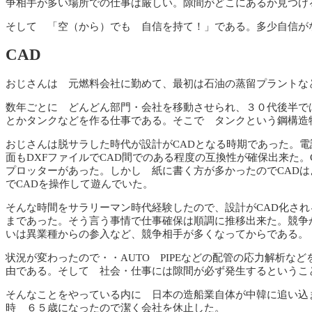
争相手が多い場所での仕事は厳しい。隙間がどこにあるか見つけ
そして 「空（から）でも 自信を持て！」である。多少自信が
CAD
おじさんは 元燃料会社に勤めて、最初は石油の蒸留プラントな
数年ごとに どんどん部門・会社を移動させられ、３０代後半で
とかタンクなどを作る仕事である。そこで タンクという鋼構造
おじさんは脱サラした時代が設計がCADとなる時期であった。
面もDXFファイルでCAD間でのある程度の互換性が確保出来た
プロッターがあった。しかし 紙に書く方が多かったのでCAD
でCADを操作して遊んでいた。
そんな時間をサラリーマン時代経験したので、設計がCAD化され
まであった。そう言う事情で仕事確保は順調に推移出来た。競争が
いは異業種からの参入など、競争相手が多くなってからである。
状況が変わったので・・AUTO PIPEなどの配管の応力解析
由である。そして 社会・仕事には隙間が必ず発生するというこ
そんなことをやっている内に 日本の造船業自体が中韓に追い込
時 ６５歳になったので潔く会社を休止した。