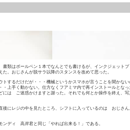
。書類はボールペン１本でなんとでも書けるが、インクジェットプ
えた。おじさんが脱サラ以降のスタンスを改めて思った。
ウトするだけだが・・・機械というかスマホが言うことを聞かない
・・上手く動かない。仕方なくフアミマ内で再インストールとなっ
どには ご迷惑かけますと謝った。それでも何とか操作を終え、写
直後にレジの中を見たところ、シフトに入っているのは おじさん
モンディ 高岸君と同じ「やれば出来る！」である。