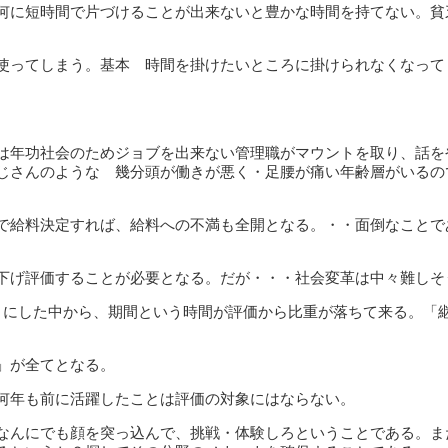
何に短時間で片づけることが出来ないと豊かな時間を持てない。貧
使ってしまう。基本 時間を掛けたいところに掛けられなくなって
は年功社会のためジョブを出来ない管理職がマウントを取り、話を
じさんのような 幾分頭が働きが悪く・足腰が痛い年齢層がいるの
で給料決定すれば、給料への不満も全開となる。・・面倒なことで
下げ評価することが必要となる。だが・・・社会変革は中々難しそ
うにした中から、期間という時間が評価から比重が落ちて来る。「
」が全てとなる。
何年も前に活躍したことは評価の対象にはならない。
なんにでも顔を突っ込んで、挑戦・体験しろということである。ま