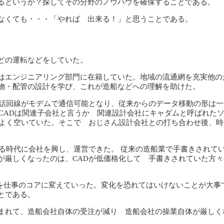
るというか？探してその分野のノウハウを確保することである。
なくても・・・「やれば 出来る！」と思うことである。
どの運転などをしていた。
はエンジニアリング部門に在籍していた。地域の流通網を充実他の
物・配管の設計を学び、これが造船などへの理解を助けた。
電話回線がモデムで通信可能となり、従来からのデータ移動の形は
。CADは関連子会社と言うか 関連設計会社にキャダムと呼ばれた
はよく空いていた。そこで おじさん設計会社との打ち合わせ後、
る時代に会社を興し、運営できた。 従来の造船業で手書きされて
厳しくなったのは、CADが低価格化して 手書きされていた方々
などを仕事のコアに変えていった。変化を恐れてはいけないことが大事
とである。
まれて、造船会社自体の受注が減り 造船会社の操業自体が厳しく