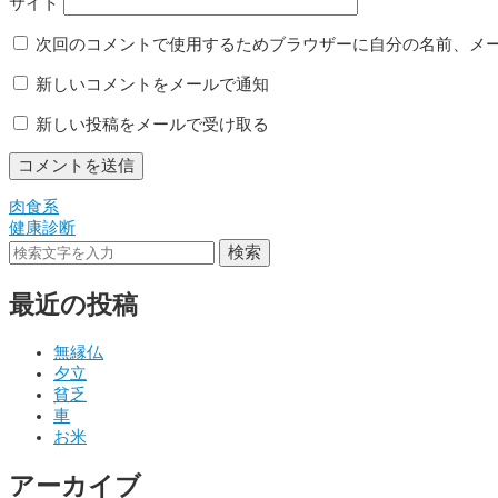
サイト
次回のコメントで使用するためブラウザーに自分の名前、メ
新しいコメントをメールで通知
新しい投稿をメールで受け取る
肉食系
投
健康診断
稿
検索
ナ
最近の投稿
ビ
ゲ
無縁仏
夕立
ー
貧乏
シ
車
お米
ョ
アーカイブ
ン