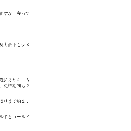
ますが、在って
視力低下もダメ
歳超えたら う
。免許期間も２
取りまで約１．
ルドとゴールド