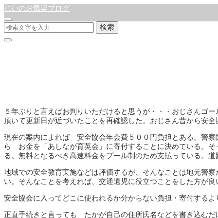
じいのお気楽ブログ
検索
免許更新
公開:2022年10月9日
徒然日記
５年ぶりと言えばお判りいただけると思うが・・・おじさんゴー
頂いて更新日が近づいたことを再確認した。おじさん昔から安全
現在の案内によれば 安全協会年会費５００円負担とある。警察
ら お金を「あしなが育英会」に寄付することに決めている。そ
る。無料となるべき高速料金をプール制のため支払っている。道
地域での安全教育実施などは評価するが、そんなことは地元警察
い。そんなことを考えれば、交通遺児に役立つことをした方が良
安全協会に入ってどこに使われるか分からない負担・寄付するよ
正直手続きと言っても たかが自己の住所氏名などを書き込むだ