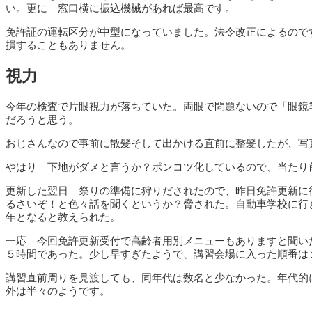
い。更に 窓口横に振込機械があれば最高です。
免許証の運転区分が中型になっていました。法令改正によるので
損することもありません。
視力
今年の検査で片眼視力が落ちていた。両眼で問題ないので「眼鏡
だろうと思う。
おじさんなので事前に散髪そして出かける直前に整髪したが、写
やはり 下地がダメと言うか？ポンコツ化しているので、当たり
更新した翌日 祭りの準備に狩りだされたので、昨日免許更新に
るさいぞ！と色々話を聞くというか？脅された。自動車学校に行
年となると教えられた。
一応 今回免許更新受付で高齢者用別メニューもありますと聞い
５時間であった。少し早すぎたようで、講習会場に入った順番は
講習直前周りを見渡しても、同年代は数名と少なかった。年代的
外は半々のようです。